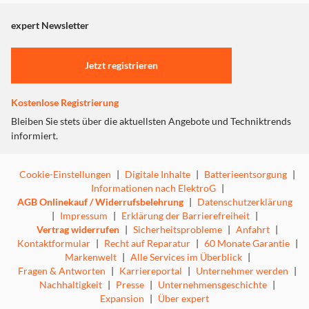
angezeigt. Um diesen Inhalt anzuzeigen aktivieren Sie bitte
"Marketing".
expert Newsletter
Einstellungen anpassen
Jetzt registrieren
Kostenlose Registrierung
Bleiben Sie stets über die aktuellsten Angebote und Techniktrends
informiert.
Cookie-Einstellungen
|
Digitale Inhalte
|
Batterieentsorgung
|
Informationen nach ElektroG
|
AGB Onlinekauf / Widerrufsbelehrung
|
Datenschutzerklärung
|
Impressum
|
Erklärung der Barrierefreiheit
|
Vertrag widerrufen
|
Sicherheitsprobleme
|
Anfahrt
|
Kontaktformular
|
Recht auf Reparatur
|
60 Monate Garantie
|
Markenwelt
|
Alle Services im Überblick
|
Fragen & Antworten
|
Karriereportal
|
Unternehmer werden
|
Nachhaltigkeit
|
Presse
|
Unternehmensgeschichte
|
Expansion
|
Über expert