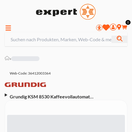
0
»
Web-Code: 36412003364
Grundig KSM 8530 Kaffeevollautomat
(Edelstahlmahlwerk, Dunkelbraun/Schwarz, Touch-
Display, 150 g Bohnenbehälter, 1,5 Liter Wassertank,
CreamyPro™ Milchsystem, 20 Bar Pumpendruck,
BrewSense™ Technologie)