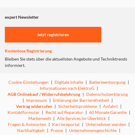
Dieser Inhalt wird aufgrund Ihrer Cookie Präferenzen nicht
angezeigt. Um diesen Inhalt anzuzeigen aktivieren Sie bitte
"Marketing".
expert Newsletter
Einstellungen anpassen
Jetzt registrieren
Kostenlose Registrierung
Bleiben Sie stets über die aktuellsten Angebote und Techniktrends
informiert.
Cookie-Einstellungen
|
Digitale Inhalte
|
Batterieentsorgung
|
Informationen nach ElektroG
|
AGB Onlinekauf / Widerrufsbelehrung
|
Datenschutzerklärung
|
Impressum
|
Erklärung der Barrierefreiheit
|
Vertrag widerrufen
|
Sicherheitsprobleme
|
Anfahrt
|
Kontaktformular
|
Recht auf Reparatur
|
60 Monate Garantie
|
Markenwelt
|
Alle Services im Überblick
|
Fragen & Antworten
|
Karriereportal
|
Unternehmer werden
|
Nachhaltigkeit
|
Presse
|
Unternehmensgeschichte
|