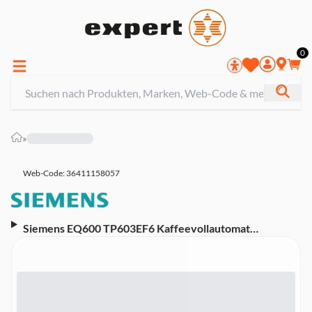
0
»
Web-Code: 36411158057
Siemens EQ600 TP603EF6 Kaffeevollautomat
(ceramDrive Keramikmahlwerk, Silber, coffeeSelect
Display, 300 g Bohnenbehälter, 1,8 l Wassertank,
Milchbehälter, autoMilk Clean)