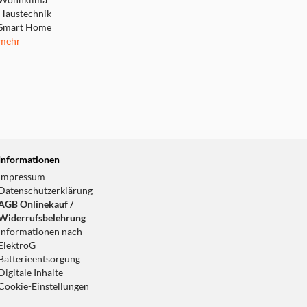
Wohnklima
Haustechnik
Smart Home
mehr
Informationen
Impressum
Datenschutzerklärung
AGB Onlinekauf /
Widerrufsbelehrung
Informationen nach
ElektroG
Batterieentsorgung
Digitale Inhalte
Cookie-Einstellungen