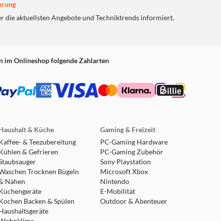
erung
er die aktuellsten Angebote und Techniktrends informiert.
n im Onlineshop folgende Zahlarten
Haushalt & Küche
Gaming & Freizeit
Kaffee- & Teezubereitung
PC-Gaming Hardware
Kühlen & Gefrieren
PC-Gaming Zubehör
Staubsauger
Sony Playstation
Waschen Trocknen Bügeln
Microsoft Xbox
& Nähen
Nintendo
Küchengeräte
E-Mobilität
Kochen Backen & Spülen
Outdoor & Abenteuer
Haushaltsgeräte