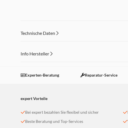
Technische Daten
Info Hersteller
Dieser Inhalt wird aufgrund Ihrer Cookie Präferenzen
Einstellungen anpassen
Experten-Beratung
Reparatur-Service
expert Vorteile
Bei expert bezahlen Sie flexibel und sicher
Beste Beratung und Top-Services