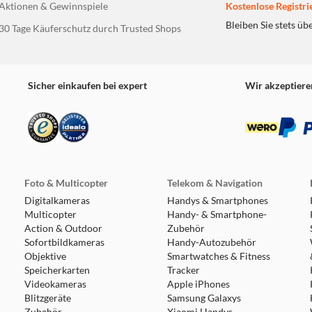
Aktionen & Gewinnspiele
Kostenlose Registri
Bleiben Sie stets üb
30 Tage Käuferschutz durch Trusted Shops
Sicher einkaufen bei expert
Wir akzeptiere
Foto & Multicopter
Telekom & Navigation
Digitalkameras
Handys & Smartphones
Multicopter
Handy- & Smartphone-
Action & Outdoor
Zubehör
Sofortbildkameras
Handy-Autozubehör
Objektive
Smartwatches & Fitness
Speicherkarten
Tracker
Videokameras
Apple iPhones
Blitzgeräte
Samsung Galaxys