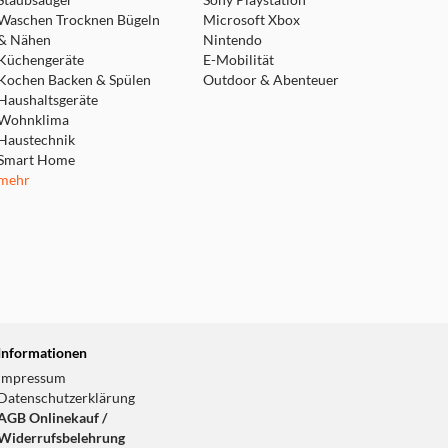
Staubsauger
Sony Playstation
Waschen Trocknen Bügeln
Microsoft Xbox
& Nähen
Nintendo
Küchengeräte
E-Mobilität
Kochen Backen & Spülen
Outdoor & Abenteuer
Haushaltsgeräte
Wohnklima
Haustechnik
Smart Home
mehr
Informationen
Impressum
Datenschutzerklärung
AGB Onlinekauf /
Widerrufsbelehrung