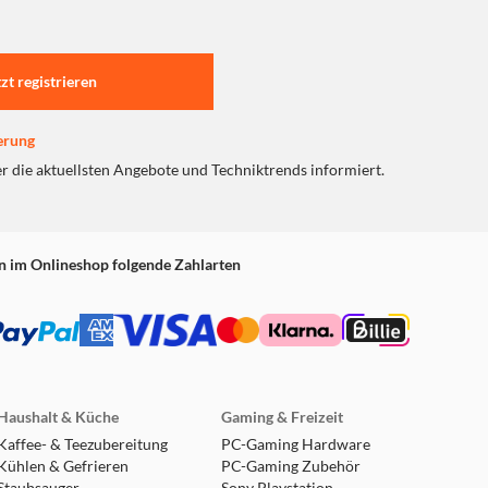
tzt registrieren
erung
er die aktuellsten Angebote und Techniktrends informiert.
n im Onlineshop folgende Zahlarten
Haushalt & Küche
Gaming & Freizeit
Kaffee- & Teezubereitung
PC-Gaming Hardware
Kühlen & Gefrieren
PC-Gaming Zubehör