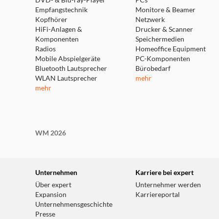
DVD- & Blu-ray-Player
PCs
Empfangstechnik
Monitore & Beamer
Kopfhörer
Netzwerk
HiFi-Anlagen &
Drucker & Scanner
Komponenten
Speichermedien
Radios
Homeoffice Equipment
Mobile Abspielgeräte
PC-Komponenten
Bluetooth Lautsprecher
Bürobedarf
WLAN Lautsprecher
mehr
mehr
WM 2026
Unternehmen
Karriere bei expert
Über expert
Unternehmer werden
Expansion
Karriereportal
Unternehmensgeschichte
Presse