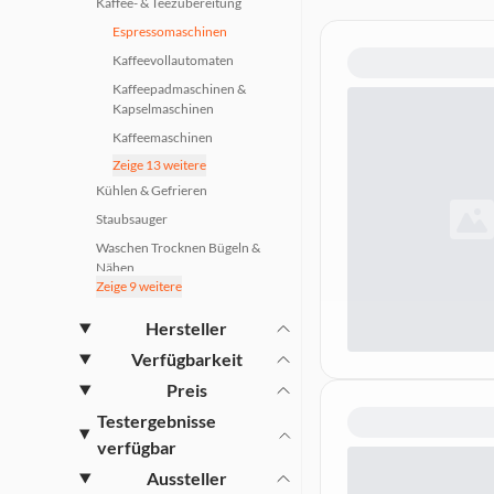
Kaffee- & Teezubereitung
Espressomaschinen
Kaffeevollautomaten
Kaffeepadmaschinen &
Kapselmaschinen
Kaffeemaschinen
Zeige 13 weitere
Teemaschinen
Kühlen & Gefrieren
Kaffeemühlen
Staubsauger
Espressokocher &
Mokkakannen
Waschen Trocknen Bügeln &
Nähen
Milchaufschäumer
Zeige 9 weitere
Küchengeräte
Kaffee & Tee
Kochen Backen & Spülen
Hersteller
Zubehör für Kaffeemaschinen
Haushaltsgeräte
Verfügbarkeit
Entkalker &
Reinigungsprodukte
Wohnklima
Preis
Zubehör für Vollautomaten
Haustechnik
Testergebnisse
Wasserfilter für
Smart Home
verfügbar
Kaffeevollautomaten
Beleuchtung
Aussteller
Kaffeegeschirr & Kaffeedosen