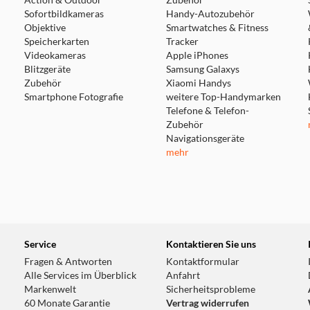
Action & Outdoor
Zubehör
Sofortbildkameras
Handy-Autozubehör
Objektive
Smartwatches & Fitness
Speicherkarten
Tracker
Videokameras
Apple iPhones
Blitzgeräte
Samsung Galaxys
Zubehör
Xiaomi Handys
Smartphone Fotografie
weitere Top-Handymarken
Telefone & Telefon-
Zubehör
Navigationsgeräte
mehr
Service
Kontaktieren Sie uns
Fragen & Antworten
Kontaktformular
Alle Services im Überblick
Anfahrt
Markenwelt
Sicherheitsprobleme
60 Monate Garantie
Vertrag widerrufen