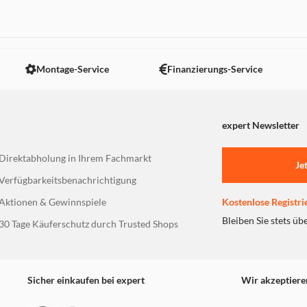
 nicht angezeigt. Um diesen Inhalt anzuzeigen aktivieren Sie bitte
Montage-Service
Finanzierungs-Service
expert Newsletter
Direktabholung in Ihrem Fachmarkt
Je
Verfügbarkeitsbenachrichtigung
Aktionen & Gewinnspiele
Kostenlose Registri
Bleiben Sie stets üb
30 Tage Käuferschutz durch Trusted Shops
Sicher einkaufen bei expert
Wir akzeptiere