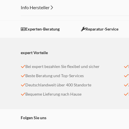
Info Hersteller
Dieser Inhalt wird aufgrund Ihrer Cookie Präferenzen
Einstellungen anpassen
Experten-Beratung
Reparatur-Service
expert Vorteile
Bei expert bezahlen Sie flexibel und sicher
Beste Beratung und Top-Services
Deutschlandweit über 400 Standorte
Bequeme Lieferung nach Hause
Folgen Sie uns