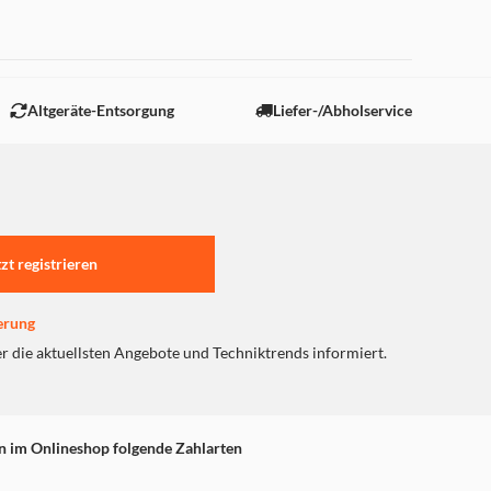
 "Marketing".
Altgeräte-Entsorgung
Liefer-/Abholservice
tzt registrieren
erung
er die aktuellsten Angebote und Techniktrends informiert.
n im Onlineshop folgende Zahlarten