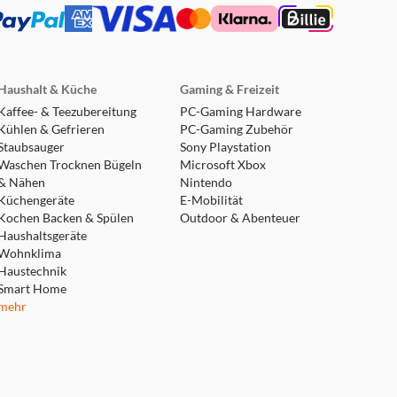
Haushalt & Küche
Gaming & Freizeit
Kaffee- & Teezubereitung
PC-Gaming Hardware
Kühlen & Gefrieren
PC-Gaming Zubehör
Staubsauger
Sony Playstation
Waschen Trocknen Bügeln
Microsoft Xbox
& Nähen
Nintendo
Küchengeräte
E-Mobilität
Kochen Backen & Spülen
Outdoor & Abenteuer
Haushaltsgeräte
Wohnklima
Haustechnik
Smart Home
mehr