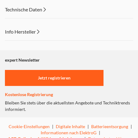
Technische Daten
Info Hersteller
Dieser Inhalt wird aufgrund Ihrer Cookie Präferenzen nicht
angezeigt. Um diesen Inhalt anzuzeigen aktivieren Sie bitte
"Marketing".
expert Newsletter
Einstellungen anpassen
Jetzt registrieren
Kostenlose Registrierung
Bleiben Sie stets über die aktuellsten Angebote und Techniktrends
informiert.
Cookie-Einstellungen
|
Digitale Inhalte
|
Batterieentsorgung
|
Informationen nach ElektroG
|