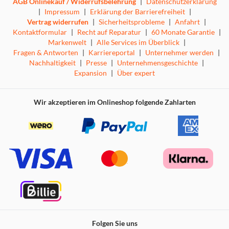
AGB Onlinekauf / Widerrufsbelehrung
|
Datenschutzerklärung
|
Impressum
|
Erklärung der Barrierefreiheit
|
Vertrag widerrufen
|
Sicherheitsprobleme
|
Anfahrt
|
Kontaktformular
|
Recht auf Reparatur
|
60 Monate Garantie
|
Markenwelt
|
Alle Services im Überblick
|
Fragen & Antworten
|
Karriereportal
|
Unternehmer werden
|
Nachhaltigkeit
|
Presse
|
Unternehmensgeschichte
|
Expansion
|
Über expert
Wir akzeptieren im Onlineshop folgende Zahlarten
Folgen Sie uns