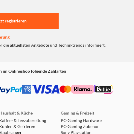
tzt registrieren
erung
er die aktuellsten Angebote und Techniktrends informiert.
n im Onlineshop folgende Zahlarten
Haushalt & Küche
Gaming & Freizeit
Kaffee- & Teezubereitung
PC-Gaming Hardware
Kühlen & Gefrieren
PC-Gaming Zubehör
Staubsauger
Sony Playstation