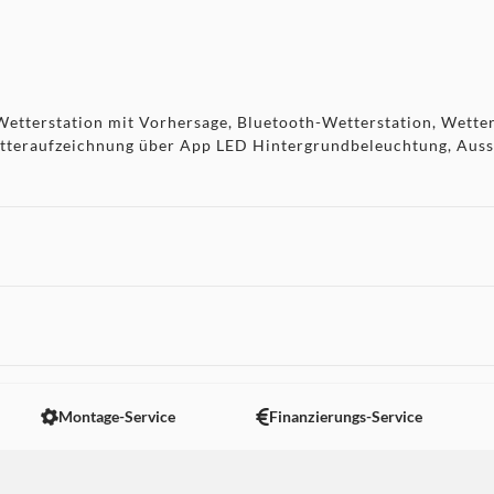
Wetterstation mit Vorhersage, Bluetooth-Wetterstation, Wette
etteraufzeichnung über App LED Hintergrundbeleuchtung, Auss
 nicht angezeigt. Um diesen Inhalt anzuzeigen aktivieren Sie bitte
Montage-Service
Finanzierungs-Service