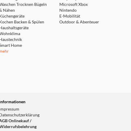
Waschen Trocknen Bügeln
Microsoft Xbox
& Nähen
Nintendo
Küchengeräte
E-Mobilität
Kochen Backen & Spülen
Outdoor & Abenteuer
Haushaltsgeräte
Wohnklima
Haustechnik
Smart Home
mehr
Informationen
Impressum
Datenschutzerklärung
AGB Onlinekauf /
Widerrufsbelehrung