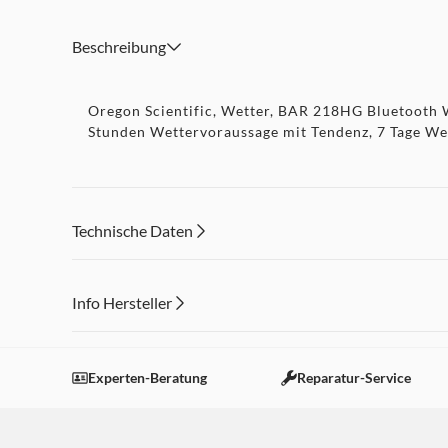
Beschreibung
Oregon Scientific, Wetter, BAR 218HG Bluetooth 
Stunden Wettervoraussage mit Tendenz, 7 Tage W
Technische Daten
Info Hersteller
Dieser Inhalt wird aufgrund Ihrer Cookie Präferenzen
Einstellungen anpassen
Experten-Beratung
Reparatur-Service