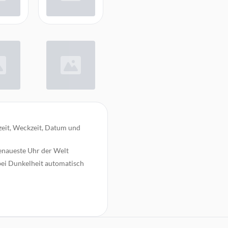
zeit, Weckzeit, Datum und
enaueste Uhr der Welt
 bei Dunkelheit automatisch
e DCF-Zeit von der der Zeitzone
bgeschaltet werden
Personen zu unterschiedlichen