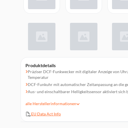
Produktdetails
Präziser DCF-Funkwecker mit digitaler Anzeige von Uhr
Temperatur
DCF-Funkuhr mit automatischer Zeitanpassung an die g
Aus- und einschaltbarer Helligkeitssensor aktiviert sich
Die Zeitzone lässt sich manuell einstellen, wenn sich di
alle
Herstellerinformationen
unterscheidet
Bei Nichtgebrauch kann das DCF-Funksignal komplett a
EU Data Act Info
Zwei Weckzeiten programmierbar, praktisch wenn zwei 
Zeiten aufstehen