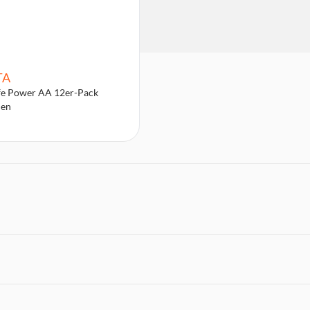
TA
fe Power AA 12er-Pack
ien