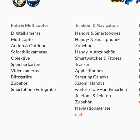
Foto & Multicopter
Telekom & Navigation
Digitalkameras
Handys & Smartphones
Multicopter
Handy- & Smartphone-
Action & Outdoor
Zubehör
Sofortbildkameras
Handy-Autozubehör
Objektive
Smartwatches & Fitness
Speicherkarten
Tracker
Videokameras
Apple iPhones
Blitzgeräte
Samsung Galaxys
Zubehör
Xiaomi Handys
Smartphone Fotografie
weitere Top-Handymarken
Telefone & Telefon-
Zubehör
Navigationsgeräte
mehr