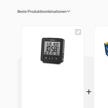
Speed-Alarm weckt Schlafmützen mit zunehmendem W
FSC-zertifiziert: Papier, Pappe und Kartonage unserer 
Beste Produktkombinationen
nachhaltiger Waldbewirtschaftung – so gehen wir mit d
ressourcenschonend um
Lieferumfang: 2 Batterien AA Mignon, Bedienungsanleit