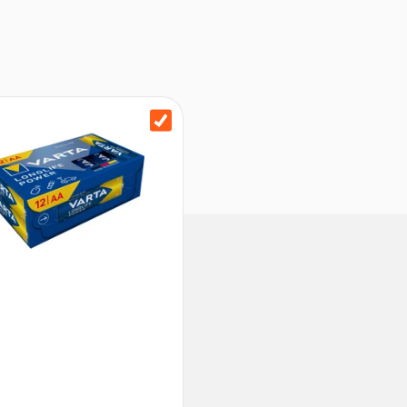
eckton-Tempo
Verpackung stammen aus
em Rohstoff Holz
ung