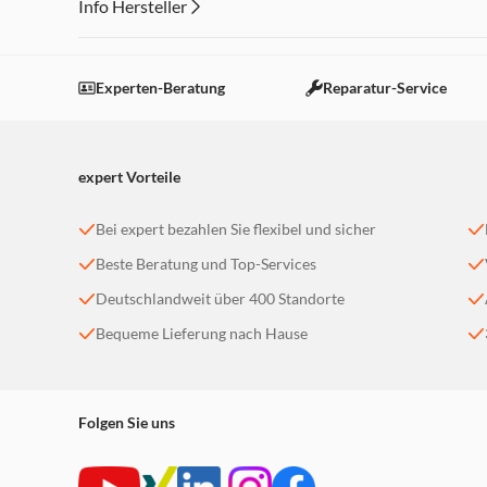
Info Hersteller
Dieser Inhalt wird aufgrund Ihrer Cookie Präferenzen
Einstellungen anpassen
Experten-Beratung
Reparatur-Service
expert Vorteile
Bei expert bezahlen Sie flexibel und sicher
Beste Beratung und Top-Services
Deutschlandweit über 400 Standorte
Bequeme Lieferung nach Hause
Folgen Sie uns