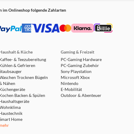
n im Onlineshop folgende Zahlarten
Haushalt & Küche
Gaming & Freizeit
Kaffee- & Teezubereitung
PC-Gaming Hardware
Kühlen & Gefrieren
PC-Gaming Zubehör
Staubsauger
Sony Playstation
Waschen Trocknen Bügeln
Microsoft Xbox
& Nähen
Nintendo
Küchengeräte
E-Mobilität
Kochen Backen & Spülen
Outdoor & Abenteuer
Haushaltsgeräte
Wohnklima
Haustechnik
Smart Home
mehr