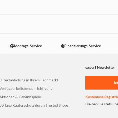
 nicht angezeigt. Um diesen Inhalt anzuzeigen aktivieren Sie bitte
Montage-Service
Finanzierungs-Service
expert Newsletter
Direktabholung in Ihrem Fachmarkt
Je
Verfügbarkeitsbenachrichtigung
Aktionen & Gewinnspiele
Kostenlose Registri
Bleiben Sie stets üb
30 Tage Käuferschutz durch Trusted Shops