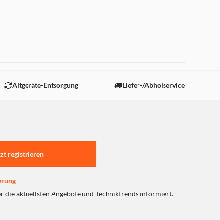
 "Marketing".
Altgeräte-Entsorgung
Liefer-/Abholservice
tzt registrieren
erung
er die aktuellsten Angebote und Techniktrends informiert.