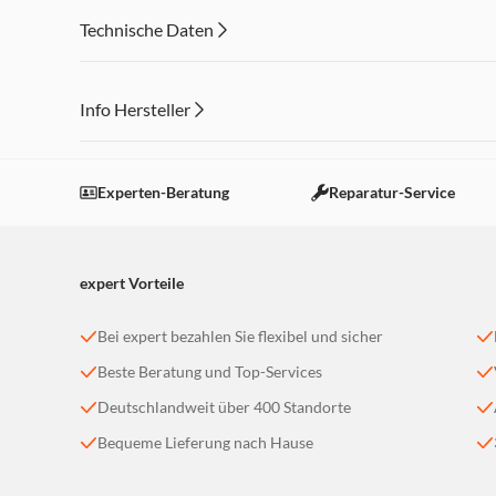
schwarz - in bester Qualität von brennenstuhl®
Technische Daten
Info Hersteller
Dieser Inhalt wird aufgrund Ihrer Cookie Präferenzen
Einstellungen anpassen
Experten-Beratung
Reparatur-Service
expert Vorteile
Bei expert bezahlen Sie flexibel und sicher
Beste Beratung und Top-Services
Deutschlandweit über 400 Standorte
Bequeme Lieferung nach Hause