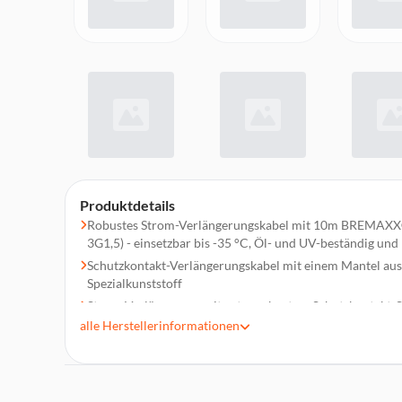
Produktdetails
Robustes Strom-Verlängerungskabel mit 10m BREMAX
3G1,5) - einsetzbar bis -35 °C, Öl- und UV-beständig un
Schutzkontakt-Verlängerungskabel mit einem Mantel aus
Spezialkunststoff
Strom-Verlängerung mit extra robustem Schutzkontakt-
Verschlusskappe
alle
Herstellerinformationen
Geeignet für den kurzfristigen Einsatz im Außenbereich -
diverse Gartenarbeiten
Lieferumfang: 1x BREMAXX® Verlängerungskabel IP44 m