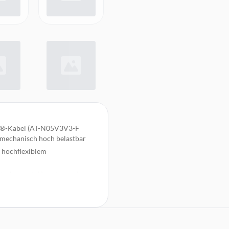
X®-Kabel (AT-N05V3V3-F
d mechanisch hoch belastbar
 hochflexiblem
Stecker und -Kupplung mit
 eine ideale Stromquelle für
it 10m Kabel in der Farbe