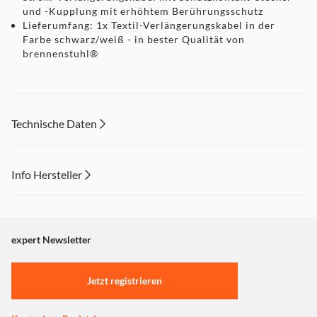
und -Kupplung mit erhöhtem Berührungsschutz
Lieferumfang: 1x Textil-Verlängerungskabel in der
Farbe schwarz/weiß - in bester Qualität von
brennenstuhl®
Technische Daten
Info Hersteller
Dieser Inhalt wird aufgrund Ihrer Cookie Präferenzen nicht
angezeigt. Um diesen Inhalt anzuzeigen aktivieren Sie bitte
"Marketing".
expert Newsletter
Einstellungen anpassen
Jetzt registrieren