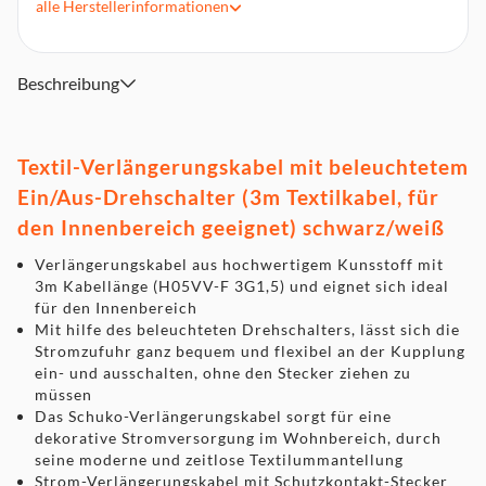
alle
Herstellerinformationen
Das Schuko-Verlängerungskabel sorgt für eine dekorative
Stromversorgung im Wohnbereich, durch seine moderne
und zeitlose Textilummantellung
Beschreibung
Strom-Verlängerungskabel mit Schutzkontakt-Stecker und -
Kupplung mit erhöhtem Berührungsschutz
Lieferumfang: 1x Textil-Verlängerungskabel in der Farbe
Textil-Verlängerungskabel mit beleuchtetem
schwarz/weiß - in bester Qualität von brennenstuhl®
Ein/Aus-Drehschalter (3m Textilkabel, für
den Innenbereich geeignet) schwarz/weiß
Verlängerungskabel aus hochwertigem Kunsstoff mit
3m Kabellänge (H05VV-F 3G1,5) und eignet sich ideal
für den Innenbereich
Mit hilfe des beleuchteten Drehschalters, lässt sich die
Stromzufuhr ganz bequem und flexibel an der Kupplung
ein- und ausschalten, ohne den Stecker ziehen zu
müssen
Das Schuko-Verlängerungskabel sorgt für eine
dekorative Stromversorgung im Wohnbereich, durch
seine moderne und zeitlose Textilummantellung
Strom-Verlängerungskabel mit Schutzkontakt-Stecker