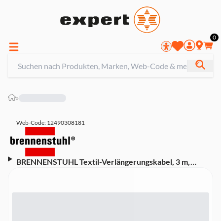
0
»
Web-Code: 12490308181
BRENNENSTUHL Textil-Verlängerungskabel, 3 m,
schwarz/weiß (mit beleuchtetem Ein/Aus-
Drehschalter,Textilkabel, für den Innenbereich
geeignet)