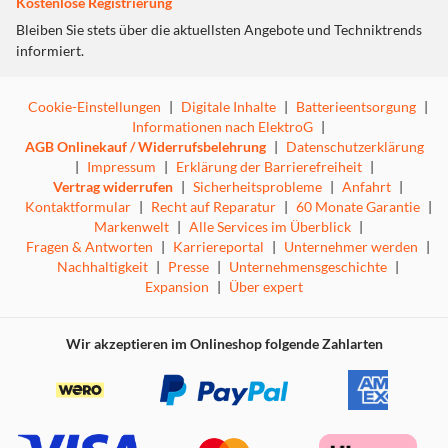
Kostenlose Registrierung
Bleiben Sie stets über die aktuellsten Angebote und Techniktrends
informiert.
Cookie-Einstellungen
|
Digitale Inhalte
|
Batterieentsorgung
|
Informationen nach ElektroG
|
AGB Onlinekauf / Widerrufsbelehrung
|
Datenschutzerklärung
|
Impressum
|
Erklärung der Barrierefreiheit
|
Vertrag widerrufen
|
Sicherheitsprobleme
|
Anfahrt
|
Kontaktformular
|
Recht auf Reparatur
|
60 Monate Garantie
|
Markenwelt
|
Alle Services im Überblick
|
Fragen & Antworten
|
Karriereportal
|
Unternehmer werden
|
Nachhaltigkeit
|
Presse
|
Unternehmensgeschichte
|
Expansion
|
Über expert
Wir akzeptieren im Onlineshop folgende Zahlarten