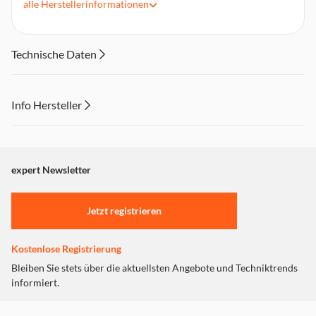
alle
Herstellerinformationen
Kabellänge: 3 m
Kabelqualität: Kunststoff
Kabelfarbe: Schwarz
Technische Daten
Info Hersteller
Dieser Inhalt wird aufgrund Ihrer Cookie Präferenzen nicht
angezeigt. Um diesen Inhalt anzuzeigen aktivieren Sie bitte
"Marketing".
expert Newsletter
Einstellungen anpassen
Jetzt registrieren
Kostenlose Registrierung
Bleiben Sie stets über die aktuellsten Angebote und Techniktrends
informiert.