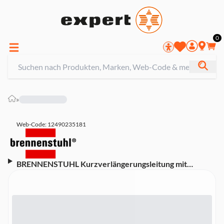
0
»
Web-Code: 12490235181
BRENNENSTUHL Kurzverlängerungsleitung mit
Winkel-Flachstecker H05VV-F3G1,5 , 3 m, schwarz