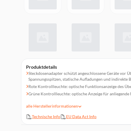
Produktdetails
Steckdosenadapter schützt angeschlossene Geräte vor 
Spannungsspitzen, statische Aufladungen und indirekte B
Rote Kontrollleuchte: optische Funktionsanzeige des Ü
Grüne Kontrollleuchte: optische Anzeige für anliegend
Mit erhöhtem Berührungsschutz, um unbeabsichtigten K
alle
Herstellerinformationen
Verbraucherhinweis:
Leuchtet die grüne Kontrollleuchte für Netzspannung nic
Technische Info
EU Data Act Info
Verbindung zum Stromnetz
Leuchtet die rote Kontrollleuchte des Überspannungssc