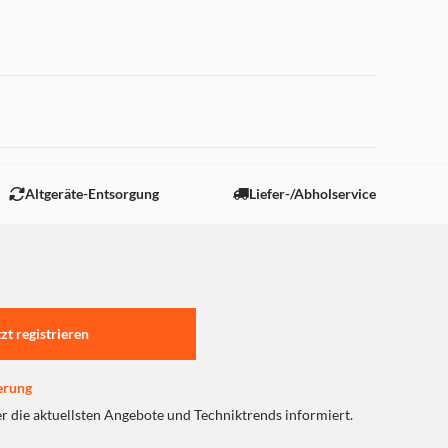
 "Marketing".
Altgeräte-Entsorgung
Liefer-/Abholservice
tzt registrieren
erung
er die aktuellsten Angebote und Techniktrends informiert.