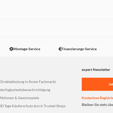
ntakt
 nicht angezeigt. Um diesen Inhalt anzuzeigen aktivieren Sie bitte
Montage-Service
Finanzierungs-Service
expert Newsletter
Direktabholung in Ihrem Fachmarkt
Je
Verfügbarkeitsbenachrichtigung
Aktionen & Gewinnspiele
Kostenlose Registri
Bleiben Sie stets üb
30 Tage Käuferschutz durch Trusted Shops