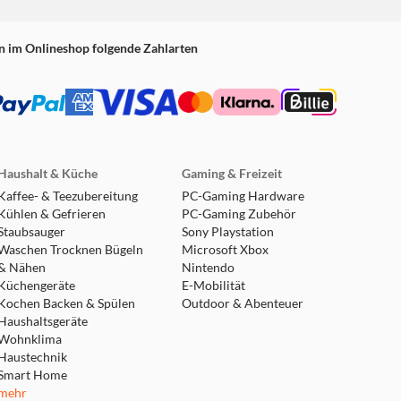
n im Onlineshop folgende Zahlarten
Haushalt & Küche
Gaming & Freizeit
Kaffee- & Teezubereitung
PC-Gaming Hardware
Kühlen & Gefrieren
PC-Gaming Zubehör
Staubsauger
Sony Playstation
Waschen Trocknen Bügeln
Microsoft Xbox
& Nähen
Nintendo
Küchengeräte
E-Mobilität
Kochen Backen & Spülen
Outdoor & Abenteuer
Haushaltsgeräte
Wohnklima
Haustechnik
Smart Home
mehr