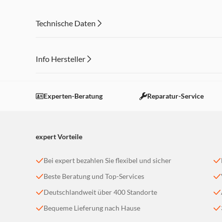
nicht, ist die Überspannungsschutzfunktion nicht mehr i
Angeschlossene Geräte sind nicht mehr geschützt
Technische Daten
Info Hersteller
Dieser Inhalt wird aufgrund Ihrer Cookie Präferenzen
Einstellungen anpassen
Experten-Beratung
Reparatur-Service
expert Vorteile
Bei expert bezahlen Sie flexibel und sicher
Beste Beratung und Top-Services
Deutschlandweit über 400 Standorte
Bequeme Lieferung nach Hause