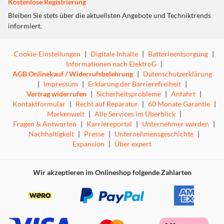
Kostenlose Registrierung
Bleiben Sie stets über die aktuellsten Angebote und Techniktrends
informiert.
Cookie-Einstellungen
|
Digitale Inhalte
|
Batterieentsorgung
|
Informationen nach ElektroG
|
AGB Onlinekauf / Widerrufsbelehrung
|
Datenschutzerklärung
|
Impressum
|
Erklärung der Barrierefreiheit
|
Vertrag widerrufen
|
Sicherheitsprobleme
|
Anfahrt
|
Kontaktformular
|
Recht auf Reparatur
|
60 Monate Garantie
|
Markenwelt
|
Alle Services im Überblick
|
Fragen & Antworten
|
Karriereportal
|
Unternehmer werden
|
Nachhaltigkeit
|
Presse
|
Unternehmensgeschichte
|
Expansion
|
Über expert
Wir akzeptieren im Onlineshop folgende Zahlarten