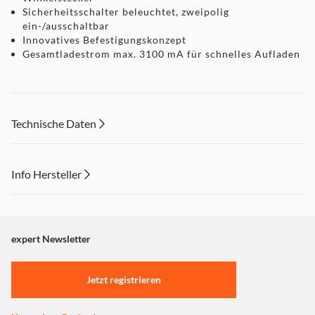
Sicherheitsschalter beleuchtet, zweipolig
ein-/ausschaltbar
Innovatives Befestigungskonzept
Gesamtladestrom max. 3100 mA für schnelles Aufladen
Technische Daten
Info Hersteller
Dieser Inhalt wird aufgrund Ihrer Cookie Präferenzen nicht
angezeigt. Um diesen Inhalt anzuzeigen aktivieren Sie bitte
"Marketing".
expert Newsletter
Einstellungen anpassen
Jetzt registrieren