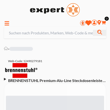
0
»
Web-Code: 12490279181
BRENNENSTUHL Premium-Alu-Line Steckdosenleiste
(6-fach, Steckerleiste mit 3m Kabel und 2x USB, max.
3100 mA, Made in Germany)