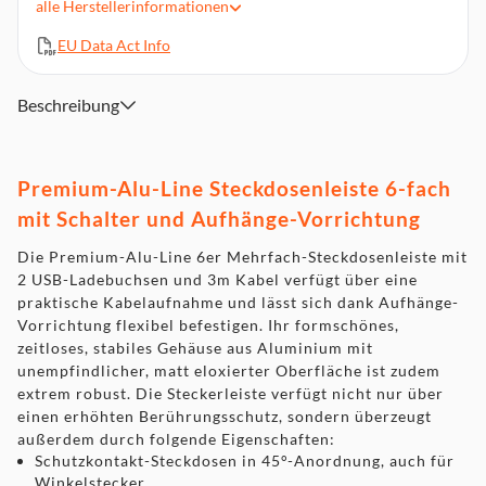
Wandmontage und praktischer Kabelaufnahme
alle
Herstellerinformationen
Steckdosenleiste in formschönem, zeitlosem, stabilem
EU Data Act Info
Gehäuse aus Aluminium mit unempfindlicher, matt
eloxierter Oberfläche - extra robust
Steckdosenleiste mit beleuchtetem Sicherheitsschalter zum
Beschreibung
Ein- und Ausschalten (zweipolig)
Lieferumfang: 1 x Premium-Alu-Line Steckdosenleiste mit
USB-Ladebuchsen in der Farbe silber/schwarz - in bester
Premium-Alu-Line Steckdosenleiste 6-fach
Qualität von brennenstuhl
mit Schalter und Aufhänge-Vorrichtung
Die Premium-Alu-Line 6er Mehrfach-Steckdosenleiste mit
2 USB-Ladebuchsen und 3m Kabel verfügt über eine
praktische Kabelaufnahme und lässt sich dank Aufhänge-
Vorrichtung flexibel befestigen. Ihr formschönes,
zeitloses, stabiles Gehäuse aus Aluminium mit
unempfindlicher, matt eloxierter Oberfläche ist zudem
extrem robust. Die Steckerleiste verfügt nicht nur über
einen erhöhten Berührungsschutz, sondern überzeugt
außerdem durch folgende Eigenschaften:
Schutzkontakt-Steckdosen in 45°-Anordnung, auch für
Winkelstecker