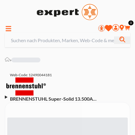
0
»
Web-Code: 12490044181
BRENNENSTUHL Super-Solid 13.500A
Überspannungsschutz-Steckdosenleiste 5-fach silber
2,5m H05VV-F 3G1,5