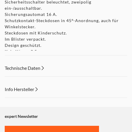
Sicherheitsschalter beleuchtet, zweipolig
ein-/ausschaltbar.
Sicherungsautomat 16 A.
Schutzkontakt-Steckdosen in 45°-Anordnung, auch für
Winkelstecker.
Steckdosen mit Kinderschutz.
Im Blister verpackt.
Design geschützt.
Kabellänge: 2,5 m.
Kabelbezeichnung: H05VV-F 3G1,5.
Länge ca.: 45 cm.
Technische Daten
Steckdosen: 5.
Nennstrom: 16 A.
Farbe: Silber.
Stecksystem: DE.
Info Hersteller
Dieser Inhalt wird aufgrund Ihrer Cookie Präferenzen nicht
angezeigt. Um diesen Inhalt anzuzeigen aktivieren Sie bitte
"Marketing".
expert Newsletter
Einstellungen anpassen