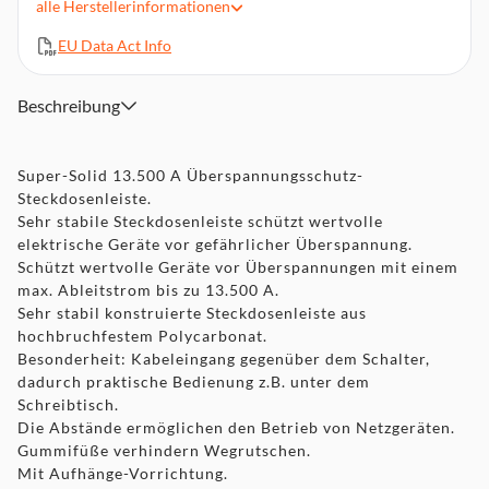
hochbruchfestem Polycarbonat
alle
Herstellerinformationen
Besonderheit: Kabeleingang gegenüber dem Schalter,
EU Data Act Info
dadurch praktische Bedienung z.B. unter dem Schreibtisch
Die Abstände ermöglichen den Betrieb von Netzgeräten
Beschreibung
Gummifüße verhindern Wegrutschen
Mit Aufhänge-Vorrichtung
Sicherheitsschalter beleuchtet, zweipolig ein-/ausschaltbar
Super-Solid 13.500 A Überspannungsschutz-
Steckdosenleiste.
Sehr stabile Steckdosenleiste schützt wertvolle
elektrische Geräte vor gefährlicher Überspannung.
Schützt wertvolle Geräte vor Überspannungen mit einem
max. Ableitstrom bis zu 13.500 A.
Sehr stabil konstruierte Steckdosenleiste aus
hochbruchfestem Polycarbonat.
Besonderheit: Kabeleingang gegenüber dem Schalter,
dadurch praktische Bedienung z.B. unter dem
Schreibtisch.
Die Abstände ermöglichen den Betrieb von Netzgeräten.
Gummifüße verhindern Wegrutschen.
Mit Aufhänge-Vorrichtung.