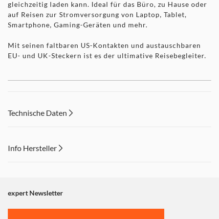
gleichzeitig laden kann. Ideal für das Büro, zu Hause oder
auf Reisen zur Stromversorgung von Laptop, Tablet,
Smartphone, Gaming-Geräten und mehr.
Mit seinen faltbaren US-Kontakten und austauschbaren
EU- und UK-Steckern ist es der ultimative Reisebegleiter.
Fortschrittliche GaN-Technologie
Technische Daten
Galliumnitrid (GaN)-Technologie liefert leistungsstarke,
Info Hersteller
schnelle und effiziente Ladevorgänge und erzeugt weniger
Wärme. GaN-Ladegeräte sind kleiner und leichter als
Dieser Inhalt wird aufgrund Ihrer Cookie Präferenzen nicht
herkömmliche Silizium-basierte Ladegeräte, was sie ultra-
portabel und ideal für Reisen macht.
angezeigt. Um diesen Inhalt anzuzeigen aktivieren Sie bitte
Verbatim Mini-GaN-Ladegeräte verfügen über einen
"Marketing".
expert Newsletter
fortschrittlichen Chipsatz, der ein noch kompakteres
Einstellungen anpassen
Design als herkömmliche GaN-Ladegeräte ermöglicht,