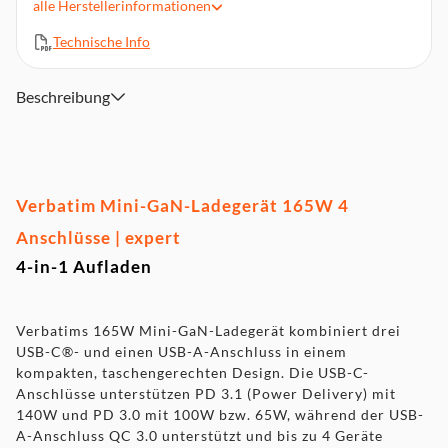
alle
Herstellerinformationen
Unterstützt superschnelles Laden mit USB Power Delivery
3.1, PPS und Quick Charge 3.0
Technische Info
Programmierbare Stromversorgungs-Technologie (PPS)
liefert die richtige Strommenge für die ideale Ladung
Beschreibung
Multistecker-Adapter für UK und EU im Lieferumfang
enthalten
Ausgangsstromanzeige
Kompaktes Design aus hochwertigen, schwer
entflammbaren Materialien
Verbatim Mini-GaN-Ladegerät 165W 4
Mit vier Sicherheitssystemen, einschließlich
Überstromschutz, Überspannungsschutz, Kurzschlussschutz
Anschlüsse | expert
und Übertemperaturschutz
4-in-1 Aufladen
Verbatims 165W Mini-GaN-Ladegerät kombiniert drei
USB-C®- und einen USB-A-Anschluss in einem
kompakten, taschengerechten Design. Die USB-C-
Anschlüsse unterstützen PD 3.1 (Power Delivery) mit
140W und PD 3.0 mit 100W bzw. 65W, während der USB-
A-Anschluss QC 3.0 unterstützt und bis zu 4 Geräte