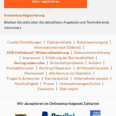
ohne dabei an Leistung zu verlieren. Diese innovative
Jetzt registrieren
Technologie reduziert nicht nur die Größe des Ladegeräts,
sondern minimiert auch die Wärmeentwicklung und
Kostenlose Registrierung
ermöglicht so ein sicheres und effizientes Aufladen in
einem tragbaren Formfaktor.
Bleiben Sie stets über die aktuellsten Angebote und Techniktrends
informiert.
Cookie-Einstellungen
|
Digitale Inhalte
|
Batterieentsorgung
|
Informationen nach ElektroG
|
Sicher und zuverlässig
AGB Onlinekauf / Widerrufsbelehrung
|
Datenschutzerklärung
|
Impressum
|
Erklärung der Barrierefreiheit
|
Vertrag widerrufen
|
Sicherheitsprobleme
|
Anfahrt
|
Das Mini-GaN-Ladegerät ist aus hochwertigen, schwer
Kontaktformular
|
Recht auf Reparatur
|
60 Monate Garantie
|
entflammbaren Materialien gefertigt und verfügt über
Markenwelt
|
Alle Services im Überblick
|
vier Sicherheitsschutzsysteme, einschließlich
Fragen & Antworten
|
Karriereportal
|
Unternehmer werden
|
Überstromschutz, Überspannungsschutz,
Nachhaltigkeit
|
Presse
|
Unternehmensgeschichte
|
Kurzschlussschutz und Übertemperaturschutz, um Ihre
Expansion
|
Über expert
Sicherheit beim Laden zu gewährleisten.
Wir akzeptieren im Onlineshop folgende Zahlarten