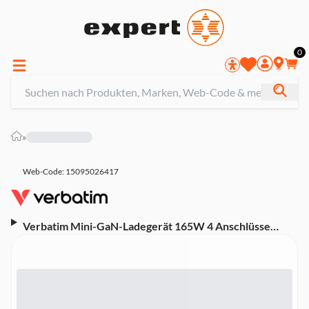
0
»
Web-Code: 15095026417
Verbatim Mini-GaN-Ladegerät 165W 4 Anschlüsse
(32216, USB-C, USB-A, UK, EU, US)