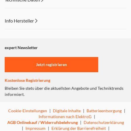
Info Hersteller
Dieser Inhalt wird aufgrund Ihrer Cookie Präferenzen nicht
angezeigt. Um diesen Inhalt anzuzeigen aktivieren Sie bitte
"Marketing".
expert Newsletter
Einstellungen anpassen
Jetzt registrieren
Kostenlose Registrierung
Bleiben Sie stets über die aktuellsten Angebote und Techniktrends
informiert.
Cookie-Einstellungen
|
Digitale Inhalte
|
Batterieentsorgung
|
Informationen nach ElektroG
|
AGB Onlinekauf / Widerrufsbelehrung
|
Datenschutzerklärung
|
Impressum
|
Erklärung der Barrierefreiheit
|