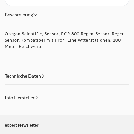
Beschreibung
Oregon Scientific, Sensor, PCR 800 Regen-Sensor, Regen-
Sensor, kompatibel mit Profi-Line Wtterstationen, 100
Meter Reichweite
Technische Daten
Info Hersteller
Dieser Inhalt wird aufgrund Ihrer Cookie Präferenzen nicht
angezeigt. Um diesen Inhalt anzuzeigen aktivieren Sie bitte
"Marketing".
expert Newsletter
Einstellungen anpassen