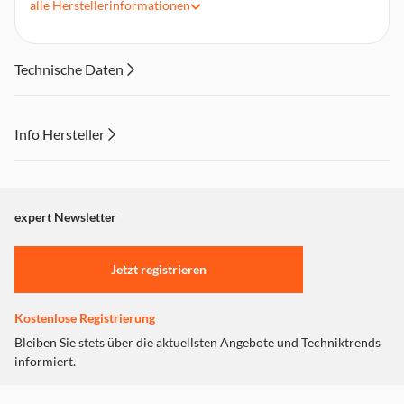
alle
Herstellerinformationen
entwickelt
Für alle Miele T1 Trockner mit FragranceDos
Technische Daten
Info Hersteller
Dieser Inhalt wird aufgrund Ihrer Cookie Präferenzen nicht
angezeigt. Um diesen Inhalt anzuzeigen aktivieren Sie bitte
"Marketing".
expert Newsletter
Einstellungen anpassen
Jetzt registrieren
Kostenlose Registrierung
Bleiben Sie stets über die aktuellsten Angebote und Techniktrends
informiert.