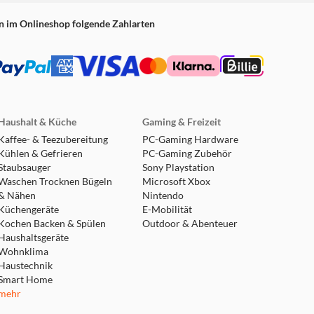
n im Onlineshop folgende Zahlarten
Haushalt & Küche
Gaming & Freizeit
Kaffee- & Teezubereitung
PC-Gaming Hardware
Kühlen & Gefrieren
PC-Gaming Zubehör
Staubsauger
Sony Playstation
Waschen Trocknen Bügeln
Microsoft Xbox
& Nähen
Nintendo
Küchengeräte
E-Mobilität
Kochen Backen & Spülen
Outdoor & Abenteuer
Haushaltsgeräte
Wohnklima
Haustechnik
Smart Home
mehr