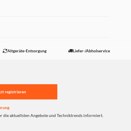
 "Marketing".
Altgeräte-Entsorgung
Liefer-/Abholservice
tzt registrieren
erung
er die aktuellsten Angebote und Techniktrends informiert.