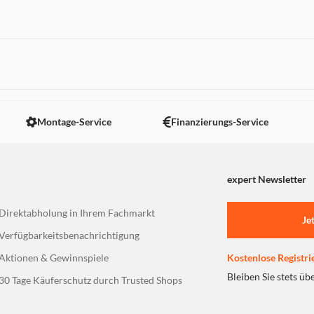
 nicht angezeigt. Um diesen Inhalt anzuzeigen aktivieren Sie bitte
Montage-Service
Finanzierungs-Service
expert Newsletter
Direktabholung in Ihrem Fachmarkt
Je
Verfügbarkeitsbenachrichtigung
Aktionen & Gewinnspiele
Kostenlose Registri
Bleiben Sie stets üb
30 Tage Käuferschutz durch Trusted Shops