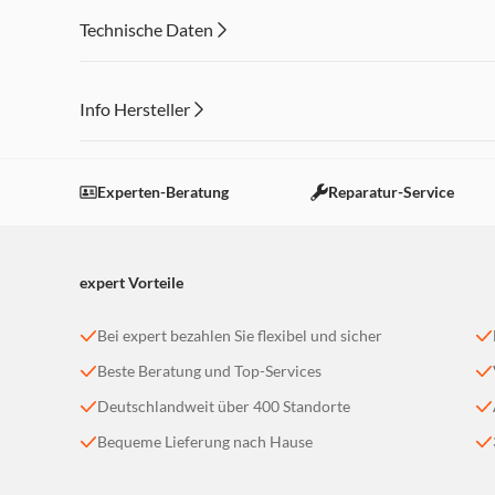
Platzsparende, vertikale Aufbewahrung
Technische Daten
Info Hersteller
Dieser Inhalt wird aufgrund Ihrer Cookie Präferenzen
Einstellungen anpassen
Experten-Beratung
Reparatur-Service
expert Vorteile
Bei expert bezahlen Sie flexibel und sicher
Beste Beratung und Top-Services
Deutschlandweit über 400 Standorte
Bequeme Lieferung nach Hause