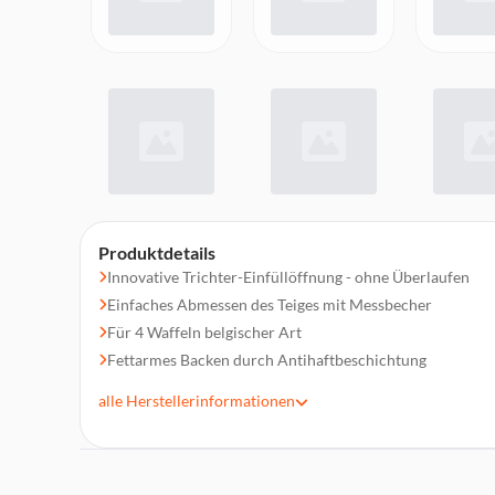
Produktdetails
Innovative Trichter-Einfüllöffnung - ohne Überlaufen
Einfaches Abmessen des Teiges mit Messbecher
Für 4 Waffeln belgischer Art
Fettarmes Backen durch Antihaftbeschichtung
Leichte Reinigung
alle
Herstellerinformationen
Wärmeisolierter Handgriff
Betriebskontrollleuchte, Temperaturkontrollleuchte
Kabelaufwicklung