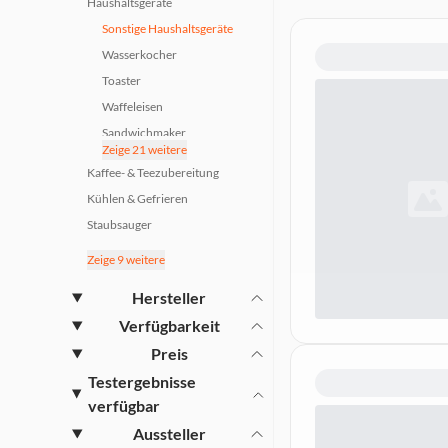
Haushaltsgeräte
Sonstige Haushaltsgeräte
Wasserkocher
Toaster
Waffeleisen
Sandwichmaker
Zeige 21 weitere
Raclette
Kaffee- & Teezubereitung
Fondues
Kühlen & Gefrieren
Entsafter
Staubsauger
Vakuumierer
Waschen Trocknen Bügeln &
Zeige 9 weitere
Allesschneider
Nähen
Wassersprudler
Küchengeräte
Hersteller
Wasserfilter
Kochen Backen & Spülen
Verfügbarkeit
Eismaschinen
Wohnklima
Preis
Zitruspressen
Haustechnik
Testergebnisse
Eierkocher
Smart Home
verfügbar
Küchenwaagen
Beleuchtung
Aussteller
Reiskocher