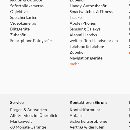
Action & Outdoor
Zubehör
Sofortbildkameras
Handy-Autozubehör
Objektive
Smartwatches & Fitness
Speicherkarten
Tracker
Videokameras
Apple iPhones
Blitzgeräte
Samsung Galaxys
Zubehör
Xiaomi Handys
Smartphone Fotografie
weitere Top-Handymarken
Telefone & Telefon-
Zubehör
Navigationsgeräte
mehr
Service
Kontaktieren Sie uns
Fragen & Antworten
Kontaktformular
Alle Services im Überblick
Anfahrt
Markenwelt
Sicherheitsprobleme
60 Monate Garantie
Vertrag widerrufen