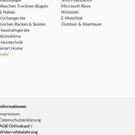
Staubsauger
Sony Playstation
Waschen Trocknen Bügeln
Microsoft Xbox
& Nähen
Nintendo
Küchengeräte
E-Mobilität
Kochen Backen & Spülen
Outdoor & Abenteuer
Haushaltsgeräte
Wohnklima
Haustechnik
Smart Home
mehr
Informationen
Impressum
Datenschutzerklärung
AGB Onlinekauf /
Widerrufsbelehrung