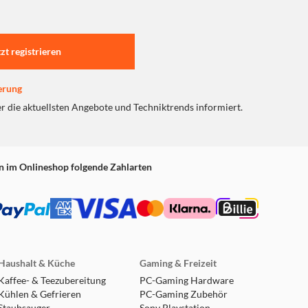
tzt registrieren
erung
er die aktuellsten Angebote und Techniktrends informiert.
n im Onlineshop folgende Zahlarten
Haushalt & Küche
Gaming & Freizeit
Kaffee- & Teezubereitung
PC-Gaming Hardware
Kühlen & Gefrieren
PC-Gaming Zubehör