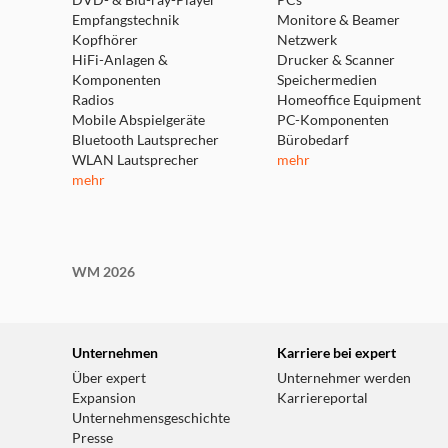
DVD- & Blu-ray-Player
PCs
Empfangstechnik
Monitore & Beamer
Kopfhörer
Netzwerk
HiFi-Anlagen &
Drucker & Scanner
Komponenten
Speichermedien
Radios
Homeoffice Equipment
Mobile Abspielgeräte
PC-Komponenten
Bluetooth Lautsprecher
Bürobedarf
WLAN Lautsprecher
mehr
mehr
WM 2026
Unternehmen
Karriere bei expert
Über expert
Unternehmer werden
Expansion
Karriereportal
Unternehmensgeschichte
Presse