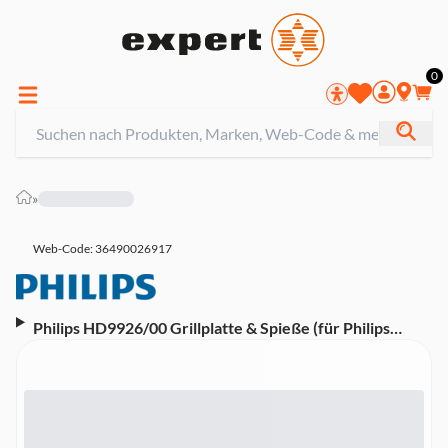
0
»
Web-Code: 36490026917
Philips HD9926/00 Grillplatte & Spieße (für Philips
Airfryer 3,2 und 4,2 Liter)