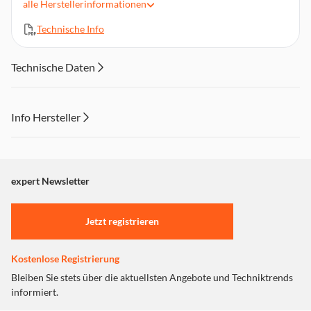
alle
Herstellerinformationen
Philips Zubehör für Airfryer 3,2 und 4,2 Liter
Technische Info
Kompatibilität: NA110, NA120, NA210, NA211, NA210,
NA211, NA320, NA321, NA322, HD9100, HD9200,
HD9243, HD9244,....
Technische Daten
Info Hersteller
Dieser Inhalt wird aufgrund Ihrer Cookie Präferenzen nicht
angezeigt. Um diesen Inhalt anzuzeigen aktivieren Sie bitte
"Marketing".
expert Newsletter
Einstellungen anpassen
Jetzt registrieren
Kostenlose Registrierung
Bleiben Sie stets über die aktuellsten Angebote und Techniktrends
informiert.