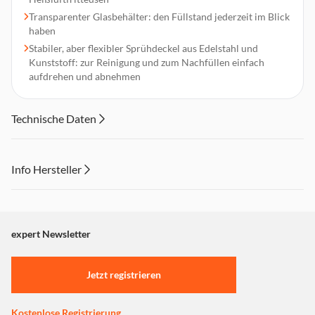
Transparenter Glasbehälter: den Füllstand jederzeit im Blick
haben
Stabiler, aber flexibler Sprühdeckel aus Edelstahl und
Kunststoff: zur Reinigung und zum Nachfüllen einfach
aufdrehen und abnehmen
Technische Daten
Info Hersteller
Dieser Inhalt wird aufgrund Ihrer Cookie Präferenzen nicht
angezeigt. Um diesen Inhalt anzuzeigen aktivieren Sie bitte
"Marketing".
expert Newsletter
Einstellungen anpassen
Jetzt registrieren
Kostenlose Registrierung