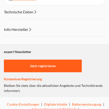
Technische Daten
Info Hersteller
Dieser Inhalt wird aufgrund Ihrer Cookie Präferenzen nicht
angezeigt. Um diesen Inhalt anzuzeigen aktivieren Sie bitte
"Marketing".
expert Newsletter
Einstellungen anpassen
Jetzt registrieren
Kostenlose Registrierung
Bleiben Sie stets über die aktuellsten Angebote und Techniktrends
informiert.
Cookie-Einstellungen
|
Digitale Inhalte
|
Batterieentsorgung
|