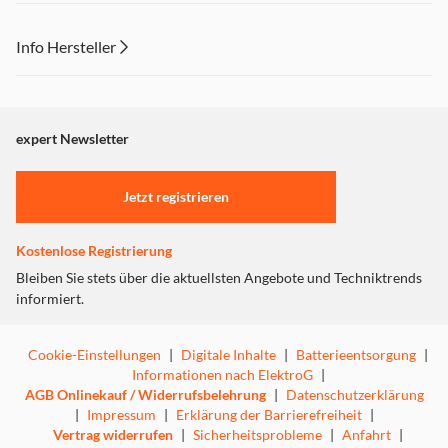
Info Hersteller
Dieser Inhalt wird aufgrund Ihrer Cookie Präferenzen nicht
angezeigt. Um diesen Inhalt anzuzeigen aktivieren Sie bitte
"Marketing".
expert Newsletter
Einstellungen anpassen
Jetzt registrieren
Kostenlose Registrierung
Bleiben Sie stets über die aktuellsten Angebote und Techniktrends
informiert.
Cookie-Einstellungen
|
Digitale Inhalte
|
Batterieentsorgung
|
Informationen nach ElektroG
|
AGB Onlinekauf / Widerrufsbelehrung
|
Datenschutzerklärung
|
Impressum
|
Erklärung der Barrierefreiheit
|
Vertrag widerrufen
|
Sicherheitsprobleme
|
Anfahrt
|