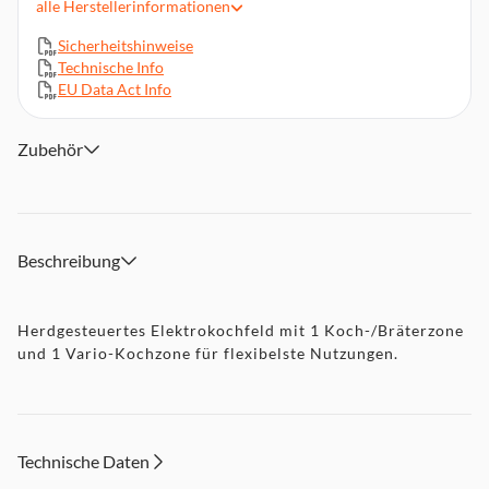
alle
Herstellerinformationen
Restwärmenutzung, Leicht zu reinigende Glaskeramik
Sicherheitshinweise
Restwärmeanzeige für jede Kochzone
Technische Info
Sicherheitsausschaltung
EU Data Act Info
Inkl. Glasschaber
Abmessungen (HxBxT): 4,1 x 57,4 x 50,4 cm
Zubehör
Beschreibung
Herdgesteuertes Elektrokochfeld mit 1 Koch-/Bräterzone
und 1 Vario-Kochzone für flexibelste Nutzungen.
Technische Daten