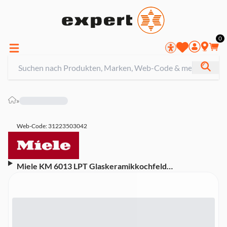
0
»
Web-Code: 31223503042
Miele KM 6013 LPT Glaskeramikkochfeld
(herdgesteuert) (4 Kochzonen inkl. 1 Bräterzone, 1
Vario-Kochzone, 57,4 cm breit, Restwärmeanzeige,
Bedienung über Knebel am Herd, Edelstahlrahmen)