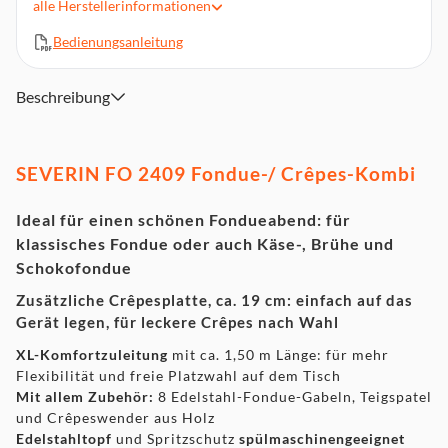
alle
Herstellerinformationen
Mit allem Zubehör: 8 Edelstahl-Fondue-Gabeln
Teigspatel und Crêpeswender aus Holz
Bedienungsanleitung
Edelstahltopf und Spritzschutz spülmaschinengeeignet
Spritzschutz mit Arretiereinrichtung für Fonduegabeln
Beschreibung
Einstellbarer Temperaturregler mit Überhitzungsschutz
Kapazität: ca. 1,3 l
Leistung: ca. 1.500 W
SEVERIN FO 2409 Fondue-/ Crêpes-Kombi
Ideal für einen schönen Fondueabend: für
klassisches Fondue oder auch Käse-, Brühe und
Schokofondue
Zusätzliche Crêpesplatte, ca. 19 cm: einfach auf das
Gerät legen, für leckere Crêpes nach Wahl
XL-Komfortzuleitung
mit ca. 1,50 m Länge: für mehr
Flexibilität und freie Platzwahl auf dem Tisch
Mit allem Zubehör:
8 Edelstahl-Fondue-Gabeln, Teigspatel
und Crêpeswender aus Holz
Edelstahltopf
und Spritzschutz
spülmaschinengeeignet