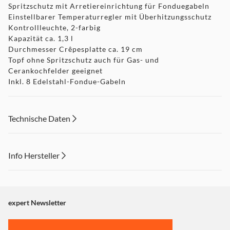
Spritzschutz mit Arretiereinrichtung für Fonduegabeln
Einstellbarer Temperaturregler mit Überhitzungsschutz
Kontrollleuchte, 2-farbig
Kapazität ca. 1,3 l
Durchmesser Crêpesplatte ca. 19 cm
Topf ohne Spritzschutz auch für Gas- und
Cerankochfelder geeignet
Inkl. 8 Edelstahl-Fondue-Gabeln
Inkl. separater Crêpesplatte mit Antihaftbeschichtung
Inkl. Teigspatel und Crêpeswender aus Holz
Kontrolleuchte blau/rot
Technische Daten
Gewicht 2,68 kg
Gerätemaße (BxTxH) 21,5 x 29 x 19 cm
Info Hersteller
Dieser Inhalt wird aufgrund Ihrer Cookie Präferenzen nicht
angezeigt. Um diesen Inhalt anzuzeigen aktivieren Sie bitte
"Marketing".
expert Newsletter
Einstellungen anpassen