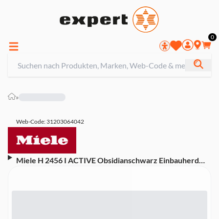
0
»
Web-Code: 31203064042
Miele H 2456 I ACTIVE Obsidianschwarz Einbauherd
(Energieeffizienzklasse A+, 9 Heizarten, Heißluft Plus,
Garraum mit PerfectClean, EasyControl Display,
Elektronikuhr, Versenkknebel, Obsidianschwarz)