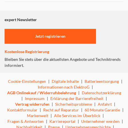
Dieser Inhalt wird aufgrund Ihrer Cookie Präferenzen nicht
angezeigt. Um diesen Inhalt anzuzeigen aktivieren Sie bitte
"Marketing".
expert Newsletter
Einstellungen anpassen
Jetzt registrieren
Kostenlose Registrierung
Bleiben Sie stets über die aktuellsten Angebote und Techniktrends
informiert.
Cookie-Einstellungen
|
Digitale Inhalte
|
Batterieentsorgung
|
Informationen nach ElektroG
|
AGB Onlinekauf / Widerrufsbelehrung
|
Datenschutzerklärung
|
Impressum
|
Erklärung der Barrierefreiheit
|
Vertrag widerrufen
|
Sicherheitsprobleme
|
Anfahrt
|
Kontaktformular
|
Recht auf Reparatur
|
60 Monate Garantie
|
Markenwelt
|
Alle Services im Überblick
|
Fragen & Antworten
|
Karriereportal
|
Unternehmer werden
|
Nachhaltigkeit
|
Presse
|
Unternehmensgeschichte
|