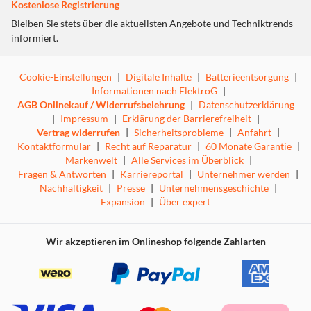
Kostenlose Registrierung
Bleiben Sie stets über die aktuellsten Angebote und Techniktrends
informiert.
Cookie-Einstellungen
|
Digitale Inhalte
|
Batterieentsorgung
|
Informationen nach ElektroG
|
AGB Onlinekauf / Widerrufsbelehrung
|
Datenschutzerklärung
|
Impressum
|
Erklärung der Barrierefreiheit
|
Vertrag widerrufen
|
Sicherheitsprobleme
|
Anfahrt
|
Kontaktformular
|
Recht auf Reparatur
|
60 Monate Garantie
|
Markenwelt
|
Alle Services im Überblick
|
Fragen & Antworten
|
Karriereportal
|
Unternehmer werden
|
Nachhaltigkeit
|
Presse
|
Unternehmensgeschichte
|
Expansion
|
Über expert
Wir akzeptieren im Onlineshop folgende Zahlarten