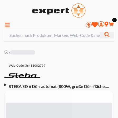
0
»
Web-Code: 36486002799
STEBA ED 6 Dörrautomat (800W, große Dörrfläche,
Timer, Temperatureinstellungen, Display, 6 Dörrgitter
aus Edelstahl)