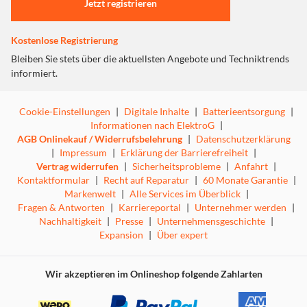
Jetzt registrieren
Kostenlose Registrierung
Leg deine Steaks bereit, heize den Grill auf und erfülle den
Bleiben Sie stets über die aktuellsten Angebote und Techniktrends
Garten mit dem Duft der Holzkohle. Die Holzkohle von
informiert.
Weber aus Buche, Hainbuche, Birke und Eiche entzündet
sich schnell, glüht heiß und verleiht deinem Grillgut ein
unverkennbares und köstliches Aroma.
Cookie-Einstellungen
|
Digitale Inhalte
|
Batterieentsorgung
|
Informationen nach ElektroG
|
AGB Onlinekauf / Widerrufsbelehrung
|
Datenschutzerklärung
|
Impressum
|
Erklärung der Barrierefreiheit
|
Vertrag widerrufen
|
Sicherheitsprobleme
|
Anfahrt
|
Kontaktformular
|
Recht auf Reparatur
|
60 Monate Garantie
|
Markenwelt
|
Alle Services im Überblick
|
Fragen & Antworten
|
Karriereportal
|
Unternehmer werden
|
Nachhaltigkeit
|
Presse
|
Unternehmensgeschichte
|
Expansion
|
Über expert
Wir akzeptieren im Onlineshop folgende Zahlarten