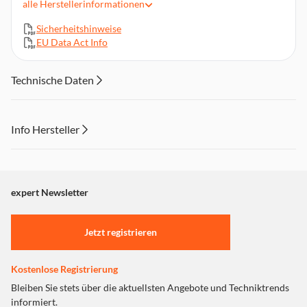
alle
Herstellerinformationen
Schnelles lösen der Leuchte vom Halter durch einen
Drehverschluss
Sicherheitshinweise
Kippsensor schaltet das Licht automatisch ein und aus
EU Data Act Info
Interne Batterie mit einer Leuchtdauer von bis zu 10
Stunden
Technische Daten
Universell an einer Vielzahl von Grills nutzbar
Info Hersteller
Dieser Inhalt wird aufgrund Ihrer Cookie Präferenzen nicht
angezeigt. Um diesen Inhalt anzuzeigen aktivieren Sie bitte
"Marketing".
expert Newsletter
Einstellungen anpassen
Jetzt registrieren
Kostenlose Registrierung
Bleiben Sie stets über die aktuellsten Angebote und Techniktrends
informiert.