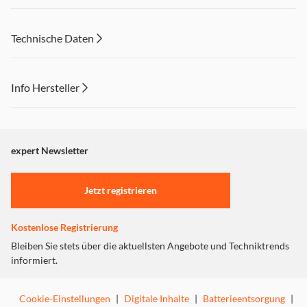
Technische Daten
Info Hersteller
Dieser Inhalt wird aufgrund Ihrer Cookie Präferenzen nicht
angezeigt. Um diesen Inhalt anzuzeigen aktivieren Sie bitte
"Marketing".
expert Newsletter
Einstellungen anpassen
Jetzt registrieren
Kostenlose Registrierung
Bleiben Sie stets über die aktuellsten Angebote und Techniktrends
informiert.
Cookie-Einstellungen
|
Digitale Inhalte
|
Batterieentsorgung
|