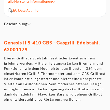
alle
Herstellerinformationen
Stauraum, geschweißtes Rahmengestell
Edelstahl-Hitzereflektoren
EU Data Act Info
Stufenlos regelbare Brennerventile
IGrill 3-kompatibel (Zubehörprodukt separat erhältlich,
Beschreibung
nicht im Lieferumfang)
Abmessung (HxBxT): 158 x 166 x 79 cm (Deckel offen)/ 120
x 166 x 74 cm (Deckel geschlossen)
Genesis II S-410 GBS - Gasgrill, Edelstahl,
62001179
Dieser Grill aus Edelstahl lässt jedes Event zu einem
Erlebnis werden. Mit vier leistungsstarken Brennern und
Funktionen wie dem Hochleistungsgrillsystem GS4, dem
einsetzbaren iGrill 3-Thermometer und dem GBS-Grillrost
ist er komplett ausgestattet und bietet eine unbegrenzte
Vielfalt an Grilloptionen. Sein modernes offenes Design
ermöglicht eine einfache Lagerung des Grillzubehörs und
dank den Edelstahl Flavorizer Bars wird deinem Grillgut
ein unwiderstehliches Röstaroma verliehen.