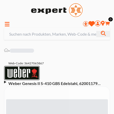
0
»
Web-Code: 36427065867
Weber Genesis II S-410 GBS Edelstahl, 62001179
Gasgrill (Gas, Gusseisen, 4 Edelstahlbrenner, stufenlose
Regulierung, Grillfläche: 86x48cm, Warmhalterost)