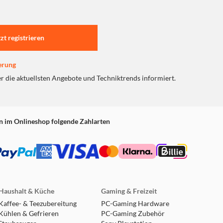
tzt registrieren
erung
er die aktuellsten Angebote und Techniktrends informiert.
n im Onlineshop folgende Zahlarten
Haushalt & Küche
Gaming & Freizeit
Kaffee- & Teezubereitung
PC-Gaming Hardware
Kühlen & Gefrieren
PC-Gaming Zubehör