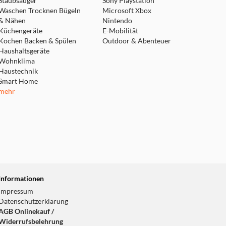
Staubsauger
Sony Playstation
Waschen Trocknen Bügeln
Microsoft Xbox
& Nähen
Nintendo
Küchengeräte
E-Mobilität
Kochen Backen & Spülen
Outdoor & Abenteuer
Haushaltsgeräte
Wohnklima
Haustechnik
Smart Home
mehr
Informationen
Impressum
Datenschutzerklärung
AGB Onlinekauf /
Widerrufsbelehrung