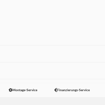
 nicht angezeigt. Um diesen Inhalt anzuzeigen aktivieren Sie bitte
Montage-Service
Finanzierungs-Service