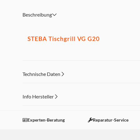
Beschreibung
STEBA
Tischgrill VG G20
Technische Daten
Info Hersteller
Dieser Inhalt wird aufgrund Ihrer Cookie Präferenzen
Einstellungen anpassen
Experten-Beratung
Reparatur-Service