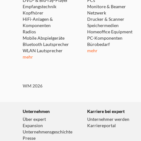
DVD- & Blu-ray-Player
PCs
Empfangstechnik
Monitore & Beamer
Kopfhörer
Netzwerk
HiFi-Anlagen &
Drucker & Scanner
Komponenten
Speichermedien
Radios
Homeoffice Equipment
Mobile Abspielgeräte
PC-Komponenten
Bluetooth Lautsprecher
Bürobedarf
WLAN Lautsprecher
mehr
mehr
WM 2026
Unternehmen
Karriere bei expert
Über expert
Unternehmer werden
Expansion
Karriereportal
Unternehmensgeschichte
Presse