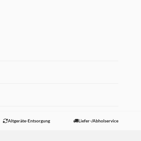
 "Marketing".
Altgeräte-Entsorgung
Liefer-/Abholservice