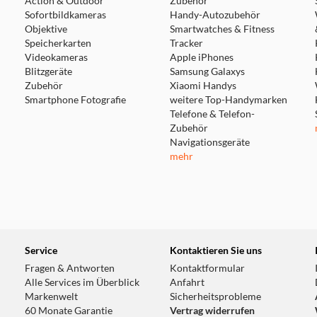
Action & Outdoor
Zubehör
Sofortbildkameras
Handy-Autozubehör
Objektive
Smartwatches & Fitness
Speicherkarten
Tracker
Videokameras
Apple iPhones
Blitzgeräte
Samsung Galaxys
Zubehör
Xiaomi Handys
Smartphone Fotografie
weitere Top-Handymarken
Telefone & Telefon-
Zubehör
Navigationsgeräte
mehr
Service
Kontaktieren Sie uns
Fragen & Antworten
Kontaktformular
Alle Services im Überblick
Anfahrt
Markenwelt
Sicherheitsprobleme
60 Monate Garantie
Vertrag widerrufen