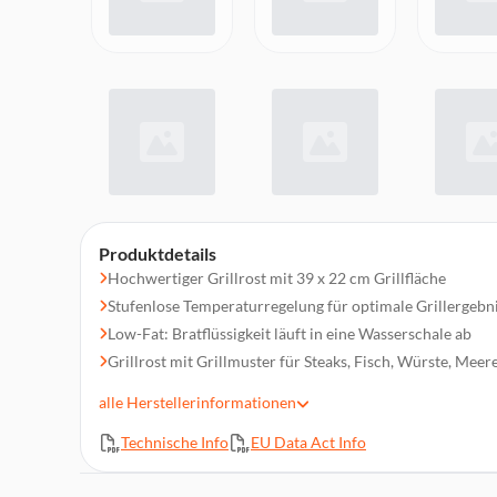
Produktdetails
Hochwertiger Grillrost mit 39 x 22 cm Grillfläche
Stufenlose Temperaturregelung für optimale Grillergebn
Low-Fat: Bratflüssigkeit läuft in eine Wasserschale ab
Grillrost mit Grillmuster für Steaks, Fisch, Würste, Meere
Hohe Grilltemperatur und schnelle Aufheizung
alle
Herstellerinformationen
Leichte Reinigung durch abnehmbaren Grillrost
Technische Info
EU Data Act Info
Temperaturkontrollleuchte
Komplett zerlegbar