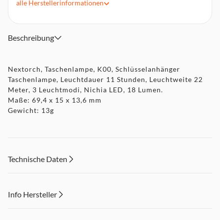
alle
Herstellerinformationen
Leuchtdauer: bis zu 11 Stunden
1x AAA Battie ( im Lieferumfang )
Beschreibung
Nextorch, Taschenlampe, K00, Schlüsselanhänger
Taschenlampe, Leuchtdauer 11 Stunden, Leuchtweite 22
Meter, 3 Leuchtmodi, Nichia LED, 18 Lumen.
Maße: 69,4 x 15 x 13,6 mm
Gewicht: 13g
Technische Daten
Info Hersteller
Dieser Inhalt wird aufgrund Ihrer Cookie Präferenzen nicht