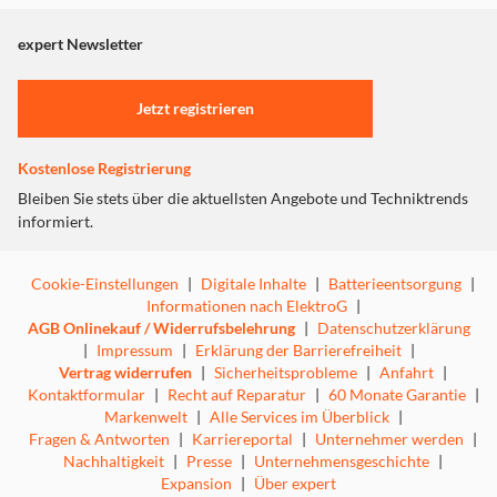
angezeigt. Um diesen Inhalt anzuzeigen aktivieren Sie bitte
"Marketing".
expert Newsletter
Einstellungen anpassen
Jetzt registrieren
Kostenlose Registrierung
Bleiben Sie stets über die aktuellsten Angebote und Techniktrends
informiert.
Cookie-Einstellungen
|
Digitale Inhalte
|
Batterieentsorgung
|
Informationen nach ElektroG
|
AGB Onlinekauf / Widerrufsbelehrung
|
Datenschutzerklärung
|
Impressum
|
Erklärung der Barrierefreiheit
|
Vertrag widerrufen
|
Sicherheitsprobleme
|
Anfahrt
|
Kontaktformular
|
Recht auf Reparatur
|
60 Monate Garantie
|
Markenwelt
|
Alle Services im Überblick
|
Fragen & Antworten
|
Karriereportal
|
Unternehmer werden
|
Nachhaltigkeit
|
Presse
|
Unternehmensgeschichte
|
Expansion
|
Über expert