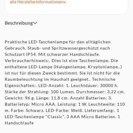
alle
Herstellerinformationen
Dieses Produkt ist nicht für die Raumbeleuchtung im
Haushalt geeignet
Dieses Produkt ist aufgrund der
Beschreibung
Betriebsumgebungstemperatur bis -25°C eine Speziallampe
Praktische LED-Taschenlampe für den alltäglichen
Gebrauch. Staub- und Spritzwassergeschützt nach
Schutzart IP54. Mit schwarzer Handschlaufe.
Verbraucherhinweis:. Dies ist eine Taschenlampe. Die
enthaltene LED-Lampe (Halogenlampe, Kryptonlampe..)
ist nur für diesen Zweck bestimmt. Sie ist nicht für die
Raumbeleuchtung im Haushalt geeignet.. Technische
Eigenschaften:. LED-Anzahl: 1. Leuchtdauer: 30000 h.
Stärke der Strahlung: 100 Lumen. Durchmesser: 3,22 cm.
Gewicht: 96 g. Länge: 11,8 cm. Anzahl Batterien: 3.
Batterietyp: Micro AAA. Leistung: 1 W. Leuchtweite: 110
m. Farbe: Schwarz. LED-Farbe: Weiß. Lieferumfang:. 1
LED-Taschenlampe "Classic". 3 AAA Micro Batterien. 1
Handschlaufe