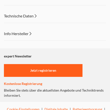
Technische Daten
Info Hersteller
Dieser Inhalt wird aufgrund Ihrer Cookie Präferenzen nicht
angezeigt. Um diesen Inhalt anzuzeigen aktivieren Sie bitte
"Marketing".
expert Newsletter
Einstellungen anpassen
Jetzt registrieren
Kostenlose Registrierung
Bleiben Sie stets über die aktuellsten Angebote und Techniktrends
informiert.
Cookie-Einstellungen
|
Digitale Inhalte
|
Batterieentsorgung
|