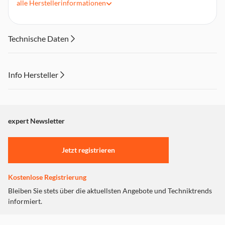
alle
Herstellerinformationen
Lichter: 10 LEDs
Lichtfarbe: warmweiß
Anwendungsbereich: innen
Technische Daten
Info Hersteller
Dieser Inhalt wird aufgrund Ihrer Cookie Präferenzen nicht
angezeigt. Um diesen Inhalt anzuzeigen aktivieren Sie bitte
"Marketing".
expert Newsletter
Einstellungen anpassen
Jetzt registrieren
Kostenlose Registrierung
Bleiben Sie stets über die aktuellsten Angebote und Techniktrends
informiert.