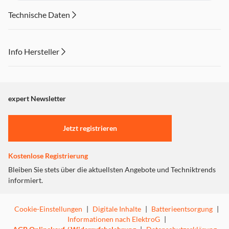
Technische Daten
Info Hersteller
Dieser Inhalt wird aufgrund Ihrer Cookie Präferenzen nicht
angezeigt. Um diesen Inhalt anzuzeigen aktivieren Sie bitte
"Marketing".
expert Newsletter
Einstellungen anpassen
Jetzt registrieren
Kostenlose Registrierung
Bleiben Sie stets über die aktuellsten Angebote und Techniktrends
informiert.
Cookie-Einstellungen
|
Digitale Inhalte
|
Batterieentsorgung
|
Informationen nach ElektroG
|