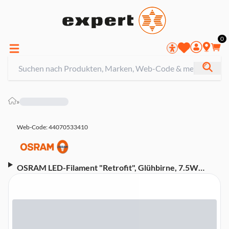
0
»
Web-Code: 44070533410
OSRAM LED-Filament "Retrofit", Glühbirne, 7.5W
ersetzt 75W, E27, Warmweiß, klar (00217746)