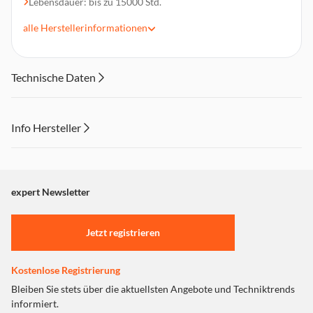
Lebensdauer: bis zu 15000 Std.
Ausstrahlungswinkel: bis zu 300°
alle
Herstellerinformationen
Lampen mit innovativer LED-""Filament""-Technologie
Technische Daten
Info Hersteller
Dieser Inhalt wird aufgrund Ihrer Cookie Präferenzen nicht
angezeigt. Um diesen Inhalt anzuzeigen aktivieren Sie bitte
"Marketing".
expert Newsletter
Einstellungen anpassen
Jetzt registrieren
Kostenlose Registrierung
Bleiben Sie stets über die aktuellsten Angebote und Techniktrends
informiert.