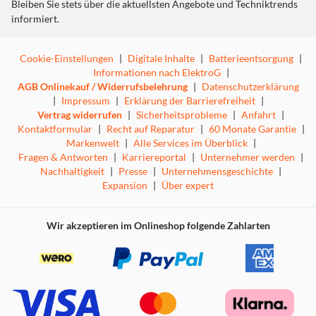
Bleiben Sie stets über die aktuellsten Angebote und Techniktrends
informiert.
Cookie-Einstellungen
|
Digitale Inhalte
|
Batterieentsorgung
|
Informationen nach ElektroG
|
AGB Onlinekauf / Widerrufsbelehrung
|
Datenschutzerklärung
|
Impressum
|
Erklärung der Barrierefreiheit
|
Vertrag widerrufen
|
Sicherheitsprobleme
|
Anfahrt
|
Kontaktformular
|
Recht auf Reparatur
|
60 Monate Garantie
|
Markenwelt
|
Alle Services im Überblick
|
Fragen & Antworten
|
Karriereportal
|
Unternehmer werden
|
Nachhaltigkeit
|
Presse
|
Unternehmensgeschichte
|
Expansion
|
Über expert
Wir akzeptieren im Onlineshop folgende Zahlarten