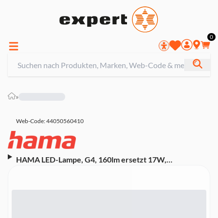
0
»
Web-Code: 44050560410
HAMA LED-Lampe, G4, 160lm ersetzt 17W,
Stecksockel, klar, Warmweiß (00232599)