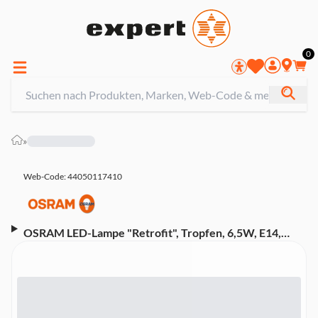
0
»
Web-Code: 44050117410
OSRAM LED-Lampe "Retrofit", Tropfen, 6,5W, E14,
Tunable White, Weiß (00215065)