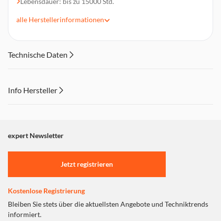
Lebensdauer: bis zu 15000 Std.
Lampe aus Glas
alle
Herstellerinformationen
Gute Lichtqualität
Technische Daten
Info Hersteller
Dieser Inhalt wird aufgrund Ihrer Cookie Präferenzen nicht
angezeigt. Um diesen Inhalt anzuzeigen aktivieren Sie bitte
"Marketing".
expert Newsletter
Einstellungen anpassen
Jetzt registrieren
Kostenlose Registrierung
Bleiben Sie stets über die aktuellsten Angebote und Techniktrends
informiert.