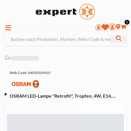
0
»
Web-Code: 44050109410
OSRAM LED-Lampe "Retrofit", Tropfen, 4W, E14,
Warmweiß, matt (00215076)