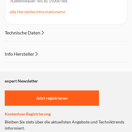
Lebensdauer: bis zu 15000 Std.
Konstanter Farbort
alle
Herstellerinformationen
Farbwiedergabeindex Ra: 80
Technische Daten
Info Hersteller
Dieser Inhalt wird aufgrund Ihrer Cookie Präferenzen nicht
angezeigt. Um diesen Inhalt anzuzeigen aktivieren Sie bitte
"Marketing".
expert Newsletter
Einstellungen anpassen
Jetzt registrieren
Kostenlose Registrierung
Bleiben Sie stets über die aktuellsten Angebote und Techniktrends
informiert.