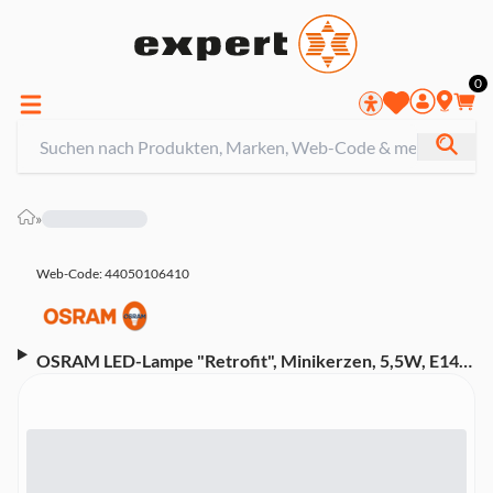
0
»
Web-Code: 44050106410
OSRAM LED-Lampe "Retrofit", Minikerzen, 5,5W, E14,
Tunable White, klar (00215068)