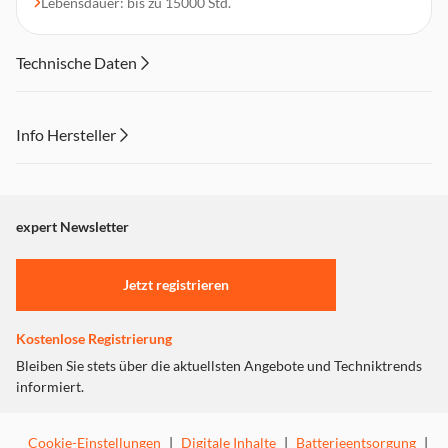
Lebensdauer: bis zu 15000 Std.
Technische Daten
Info Hersteller
Dieser Inhalt wird aufgrund Ihrer Cookie Präferenzen nicht
angezeigt. Um diesen Inhalt anzuzeigen aktivieren Sie bitte
"Marketing".
expert Newsletter
Einstellungen anpassen
Jetzt registrieren
Kostenlose Registrierung
Bleiben Sie stets über die aktuellsten Angebote und Techniktrends
informiert.
Cookie-Einstellungen
|
Digitale Inhalte
|
Batterieentsorgung
|