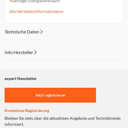
Geringer Energieverbrauch
Einfacher Ersatz von Halogenlampen durch kompaktes
alle
Herstellerinformationen
Design in Vollglas und einzelner Linse
Sofort 100 % Licht, keine Aufwärmzeit
Ideal für die wirtschaftliche Spotbeleuchtung
Technische Daten
Info Hersteller
Dieser Inhalt wird aufgrund Ihrer Cookie Präferenzen nicht
angezeigt. Um diesen Inhalt anzuzeigen aktivieren Sie bitte
"Marketing".
expert Newsletter
Einstellungen anpassen
Jetzt registrieren
Kostenlose Registrierung
Bleiben Sie stets über die aktuellsten Angebote und Techniktrends
informiert.