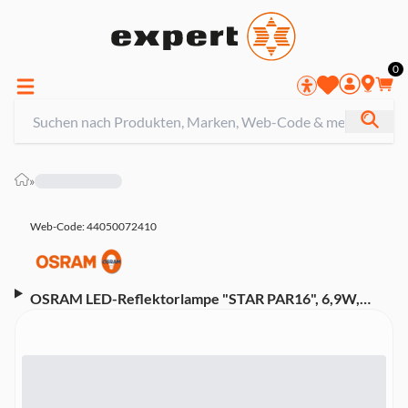
0
»
Web-Code: 44050072410
OSRAM LED-Reflektorlampe "STAR PAR16", 6,9W,
GU10, 36°, Warmweiß, klar (00215094)