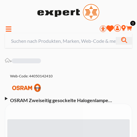
0
»
Web-Code: 44050142410
OSRAM Zweiseitig gesockelte Halogenlampe
"HALOPIN", Stick, 120W, R7S, TW (00215124)