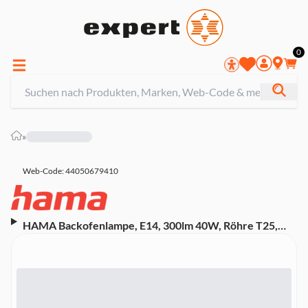
0
»
Web-Code: 44050679410
HAMA Backofenlampe, E14, 300lm 40W, Röhre T25,
klar, Warmweiß, dimmbar (00232622)