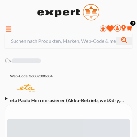
0
»
Web-Code: 36002000604
eta Paolo Herrenrasierer (Akku-Betrieb, wet&dry,
Ausziehbarer Trimmer, Abwaschbarer Scherkopf,
Reinigungsbürste)