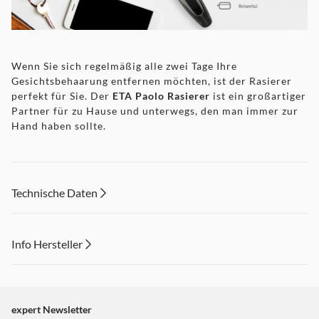
Wenn Sie sich regelmäßig alle zwei Tage Ihre
Gesichtsbehaarung entfernen möchten, ist der Rasierer
perfekt für Sie. Der
ETA Paolo Rasierer
ist ein großartiger
Partner für zu Hause und unterwegs, den man immer zur
Hand haben sollte.
Der Rasierer ist perfekt für alle, die eine ultimativ
gründliche Rasur wünschen, die mit der eines
Rasiermessers vergleichbar ist. Darüber hinaus bietet
Technische Daten
Ihnen das ETA Paolo ein
übersichtliches LCD-Display
, auf
dem Sie den
Ladestatus, den vollen Akku
und die
Aufladeanzeige deutlich ablesen können. Dank des
Info Hersteller
leistungsstarken 3,7-V-Li-Ionen-Akkus
besteht keine
Gefahr einer häufigen Entladung. Das Gerät benötigt
2
Dieser Inhalt wird aufgrund Ihrer Cookie Präferenzen nicht
Stunden zum Aufladen
.
angezeigt. Um diesen Inhalt anzuzeigen aktivieren Sie bitte
"Marketing".
expert Newsletter