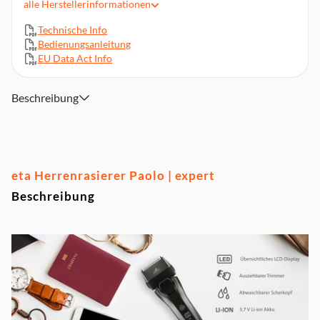
alle
Herstellerinformationen
LED Display
Technische Info
Zubehör: Reiseetui, Reinigungsbürste und Öl (zur Pflege der
Bedienungsanleitung
Klingen)
EU Data Act Info
3,7 V Li-Ion-Akku
Beschreibung
eta Herrenrasierer Paolo | expert
Beschreibung