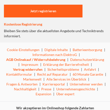
Einstellungen anpassen
Abwaschbarer Scherkopf
Jetzt registrieren
Kostenlose Registrierung
Bleiben Sie stets über die aktuellsten Angebote und Techniktrends
informiert.
Cookie-Einstellungen
|
Digitale Inhalte
|
Batterieentsorgung
|
Informationen nach ElektroG
|
AGB Onlinekauf / Widerrufsbelehrung
|
Datenschutzerklärung
|
Impressum
|
Erklärung der Barrierefreiheit
|
Vertrag widerrufen
|
Sicherheitsprobleme
|
Anfahrt
|
Kontaktformular
|
Recht auf Reparatur
|
60 Monate Garantie
|
Markenwelt
|
Alle Services im Überblick
|
Fragen & Antworten
|
Karriereportal
|
Unternehmer werden
|
Nachhaltigkeit
|
Presse
|
Unternehmensgeschichte
|
Expansion
|
Über expert
Wir akzeptieren im Onlineshop folgende Zahlarten