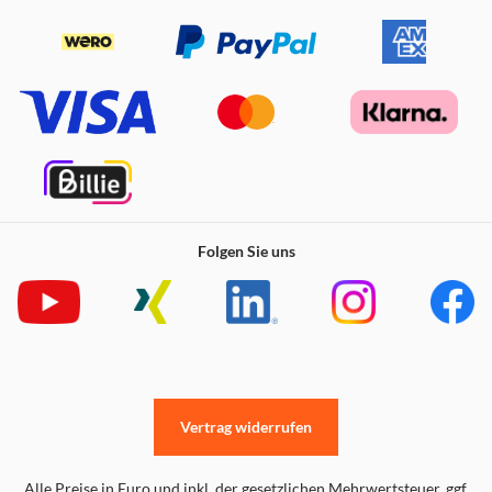
Folgen Sie uns
Neben dem
kabellosen Betrieb
, können Sie das Gerät auch
mit dem
Netzwerk
verbinden. Die Reinigungsbürste und
die Möglichkeit den Rasierer unter
fließendem Wasser
zu
Vertrag widerrufen
waschen, erleichtern die Wartung. Bei Bedarf kann die
Rasierklinge
auch
leicht ausgetauscht
werden.
Alle Preise in Euro und inkl. der gesetzlichen Mehrwertsteuer. ggf.