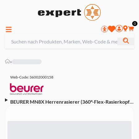
0
»
Web-Code: 36002000158
BEURER MN8X Herrenrasierer (360°-Flex-Rasierkopf,
Wasserdicht (IPX7), Schnellladefunktion,
Magnetfixierung der Aufsätze, inkl. Präzisionsaufsatz,
Reisesicherung, LED-Anzeige, Lade- und
Aufbewahrungsstation, Reinigungspinsel, USB-C-Kabel
mit Adapter, Scherkopf-Schutzabdeckung)