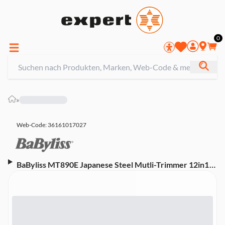
0
»
Web-Code: 36161017027
BaByliss MT890E Japanese Steel Mutli-Trimmer 12in1
(kabellos, Akku, wasserdicht, wet&dry, Präzisions-
Trimmer, Nasenhaar-Trimmer, Folien-Rasierer, Detail-
Trimmer, Body-Groomer, Augenbrauen, Körper-Haar,
Bart, Stopplen)