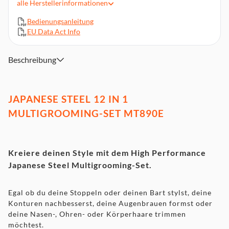
alle
Herstellerinformationen
Präzisionstrimmer, Nasenhaartrimmer, Folienrasierer
Detailtrimmer, Body Groomer
Bedienungsanleitung
EU Data Act Info
Bartkammaufsatz (2 - 14mm)
Bartstoppelkammaufsatz mit 6 Längen (1-3,5mm in 0,5mm
Schritten)
Beschreibung
2x Augenbrauenkammaufsatz (3mm, 5mm)
3x Körperhaaraufsatz (3mm, 5mm, 7mm)
JAPANESE STEEL 12 IN 1
MULTIGROOMING-SET MT890E
Kreiere deinen Style mit dem High Performance
Japanese Steel Multigrooming-Set.
Egal ob du deine Stoppeln oder deinen Bart stylst, deine
Konturen nachbesserst, deine Augenbrauen formst oder
deine Nasen-, Ohren- oder Körperhaare trimmen
möchtest.