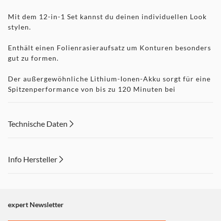
Mit dem 12-in-1 Set kannst du deinen individuellen Look
stylen.
Enthält einen Folienrasieraufsatz um Konturen besonders
gut zu formen.
Der außergewöhnliche Lithium-Ionen-Akku sorgt für eine
Spitzenperformance von bis zu 120 Minuten bei
kabelloser Nutzung. Die langlebigen, scharfen Klingen aus
japanischem Edelstahl ermöglichen ultra weiches und
müheloses Schneiden. Schnellaufladung in nur 2 Stunden.
Technische Daten
100% wasserdicht zur Nass- und Trockenbenutzung und
zur einfachen Reinigung.
Info Hersteller
Kabelloser Multitrimmer
Dieser Inhalt wird aufgrund Ihrer Cookie Präferenzen nicht
Lithium-Ionen-Akku
angezeigt. Um diesen Inhalt anzuzeigen aktivieren Sie bitte
120 Min Laufzeit
2 Stunden Schnellaufladezeit
"Marketing".
expert Newsletter
20 Min Kurzaufladung für 20 Min Laufzeit
Einstellungen anpassen
100% wasserdicht