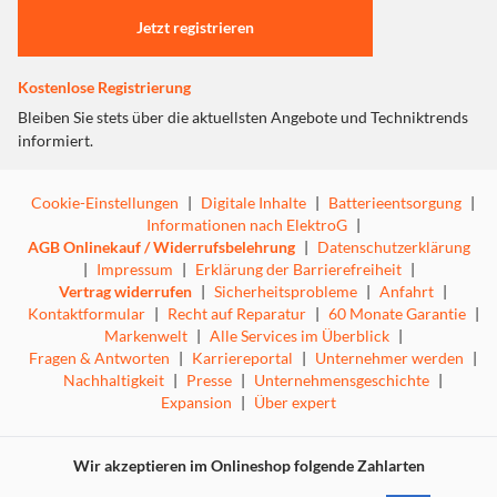
Klingen aus japanischem Edelstahl
Jetzt registrieren
5 Aufsätze die über einen Drehmechanismus ausgetauscht
Kostenlose Registrierung
werden können:
Bleiben Sie stets über die aktuellsten Angebote und Techniktrends
- Präzisionstrimmer mit Klingen aus japanischem Stahl
informiert.
- Nasenhaartrimmer
- Folienrasierer
Cookie-Einstellungen
|
Digitale Inhalte
|
Batterieentsorgung
|
- Detailtrimmer
Informationen nach ElektroG
|
- Body Groomer
AGB Onlinekauf / Widerrufsbelehrung
|
Datenschutzerklärung
|
Impressum
|
Erklärung der Barrierefreiheit
|
Aufsteckbare Kammaufsätze:
Vertrag widerrufen
|
Sicherheitsprobleme
|
Anfahrt
|
Kontaktformular
|
Recht auf Reparatur
|
60 Monate Garantie
|
- Bartkammaufsatz (2 - 14mm)
Markenwelt
|
Alle Services im Überblick
|
- Bartstoppelkammaufsatz mit 6 Längen (1 - 3,5mm in
Fragen & Antworten
|
Karriereportal
|
Unternehmer werden
|
0,5mm Schritten)
Nachhaltigkeit
|
Presse
|
Unternehmensgeschichte
|
- 2x Augenbrauenkammaufsatz (3mm, 5mm)
Expansion
|
Über expert
- 3x Körperhaaraufsatz (3mm, 5mm, 7mm)
Aufsätze sind abwaschbar
Wir akzeptieren im Onlineshop folgende Zahlarten
Aufbewahrungstasche