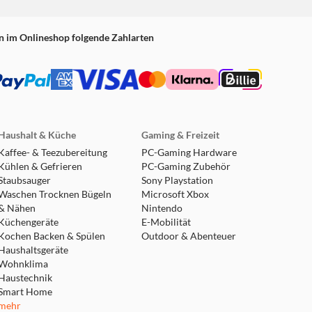
n im Onlineshop folgende Zahlarten
Haushalt & Küche
Gaming & Freizeit
Kaffee- & Teezubereitung
PC-Gaming Hardware
Kühlen & Gefrieren
PC-Gaming Zubehör
Staubsauger
Sony Playstation
Waschen Trocknen Bügeln
Microsoft Xbox
& Nähen
Nintendo
Küchengeräte
E-Mobilität
Kochen Backen & Spülen
Outdoor & Abenteuer
Haushaltsgeräte
Wohnklima
Haustechnik
Smart Home
mehr