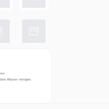
hen
endem Wasser reinigen
er