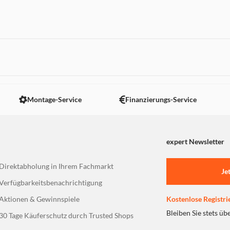
l
 nicht angezeigt. Um diesen Inhalt anzuzeigen aktivieren Sie bitte
Montage-Service
Finanzierungs-Service
expert Newsletter
Direktabholung in Ihrem Fachmarkt
Je
Verfügbarkeitsbenachrichtigung
Aktionen & Gewinnspiele
Kostenlose Registri
Bleiben Sie stets üb
30 Tage Käuferschutz durch Trusted Shops