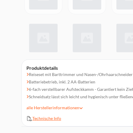
Produktdetails
Reiseset mit Barttrimmer und Nasen-/Ohrhaarschneider
Batteriebetrieb, inkl. 2 AA-Batterien
6-fach verstellbarer Aufsteckkamm - Garantiert kein Zie
Schneidsatz lässt sich leicht und hygienisch unter fließ
Inklusive praktischem Etui zum Aufbewahren
alle
Herstellerinformationen
Minimale Schnittlänge: 28 mm
Technische Info
Schneidsatzbreite: 0,7 mm
Zubehör: 6-fach verstellbarer Auffsteckkamm für Trimm