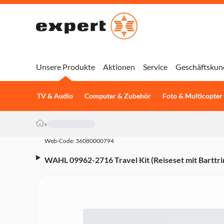
Unsere Produkte
Aktionen
Service
Geschäftskun
TV & Audio
Computer & Zubehör
Foto & Multicopter
»
Web-Code: 36080000794
WAHL 09962-2716 Travel Kit (Reiseset mit Bartt
Nasen-/Ohrhaarschneider, Batteriebetrieb (inkl. 2
verstellbarer Aufsteckkamm, praktisches Etui, Nag
Nagelknipser, Zahnbürste, Pinzette, Kamm, Reinig