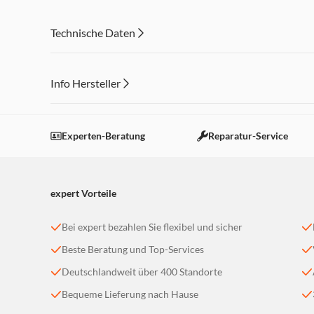
Nagelschere, Nagelfeile, Nagelknipser
Zahnbürste, Pinzette, Kamm, Reinigungsbürste, Klingenö
Technische Daten
Info Hersteller
Dieser Inhalt wird aufgrund Ihrer Cookie Präferenzen
Einstellungen anpassen
Experten-Beratung
Reparatur-Service
expert Vorteile
Bei expert bezahlen Sie flexibel und sicher
Beste Beratung und Top-Services
Deutschlandweit über 400 Standorte
Bequeme Lieferung nach Hause