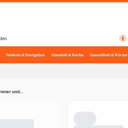
den
Telekom & Navigation
Haushalt & Küche
Gesundheit & Körper
rimmer und
 AA-Batterien), 6-fach
elschere, Nagelfeile,
ungsbürste, Klingenöl)