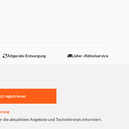
 "Marketing".
Altgeräte-Entsorgung
Liefer-/Abholservice
tzt registrieren
erung
er die aktuellsten Angebote und Techniktrends informiert.