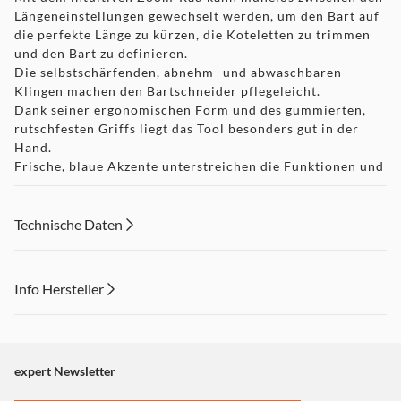
Längeneinstellungen gewechselt werden, um den Bart auf
die perfekte Länge zu kürzen, die Koteletten zu trimmen
und den Bart zu definieren.
Die selbstschärfenden, abnehm- und abwaschbaren
Klingen machen den Bartschneider pflegeleicht.
Dank seiner ergonomischen Form und des gummierten,
rutschfesten Griffs liegt das Tool besonders gut in der
Hand.
Frische, blaue Akzente unterstreichen die Funktionen und
ermöglichen eine intuitive Bedienung. Glänzende und
raffinierte Texturen verleihen den neuen Bartschneidern
einen frischen und hochwertigen Signature-Look.
Technische Daten
Info Hersteller
Dieser Inhalt wird aufgrund Ihrer Cookie Präferenzen nicht
angezeigt. Um diesen Inhalt anzuzeigen aktivieren Sie bitte
"Marketing".
expert Newsletter
Einstellungen anpassen