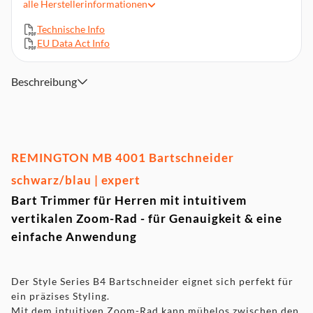
alle
Herstellerinformationen
0,5 mm Schritte bis zu 5 mm Länge (erster Schritt 0,6 mm)
2 mm Schritte von 6- 18 mm
Technische Info
EU Data Act Info
Selbstschärfende comforttip Klingen
Abnehm- und abwaschbare Klingen
Inklusive Aufbewahrungstasche
Beschreibung
REMINGTON MB 4001 Bartschneider
schwarz/blau | expert
Bart Trimmer für Herren mit intuitivem
vertikalen Zoom-Rad - für Genauigkeit & eine
einfache Anwendung
Der Style Series B4 Bartschneider eignet sich perfekt für
ein präzises Styling.
Mit dem intuitiven Zoom-Rad kann mühelos zwischen den