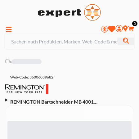
0
»
Web-Code: 36006039682
REMINGTON Bartschneider MB 4001
(Netz-/Akkubetrieb, Zoom-Rad, 17 Längeneinstellungen
0,4-18 mm, selbstschärfende comforttip Klingen,
Aufbewahrungstasche)