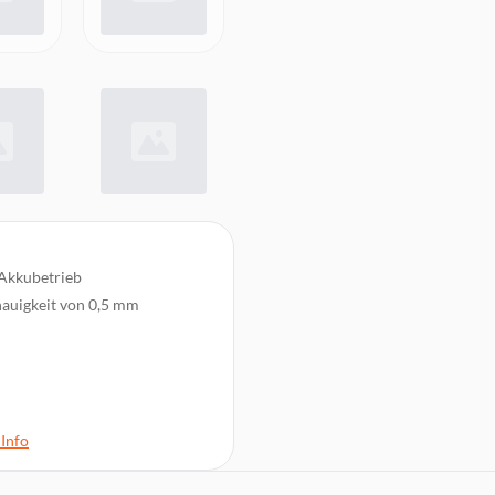
 Akkubetrieb
nauigkeit von 0,5 mm
Info
triebszeit, vollständige