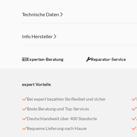
Lieferumfang: Schneideaufsatz, Reinigungsbürste, Pfleg
Technische Daten
Info Hersteller
Dieser Inhalt wird aufgrund Ihrer Cookie Präferenzen
Einstellungen anpassen
Experten-Beratung
Reparatur-Service
expert Vorteile
Bei expert bezahlen Sie flexibel und sicher
Beste Beratung und Top-Services
Deutschlandweit über 400 Standorte
Bequeme Lieferung nach Hause