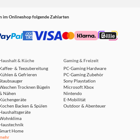
n im Onlineshop folgende Zahlarten
Haushalt & Küche
Gaming & Freizeit
Kaffee- & Teezubereitung
PC-Gaming Hardware
Kühlen & Gefrieren
PC-Gaming Zubehör
Staubsauger
Sony Playstation
Waschen Trocknen Bügeln
Microsoft Xbox
& Nähen
Nintendo
Küchengeräte
E-Mobilität
Kochen Backen & Spülen
Outdoor & Abenteuer
Haushaltsgeräte
Wohnklima
Haustechnik
Smart Home
mehr