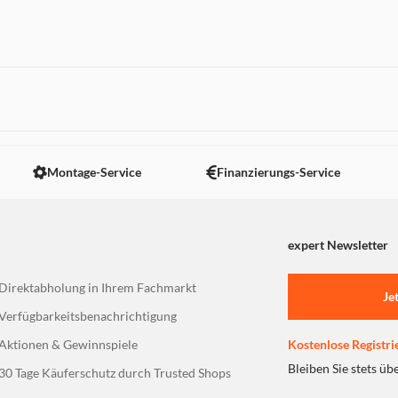
eöl, AC-Adapter zum Laden
 nicht angezeigt. Um diesen Inhalt anzuzeigen aktivieren Sie bitte
Montage-Service
Finanzierungs-Service
expert Newsletter
Direktabholung in Ihrem Fachmarkt
Je
Verfügbarkeitsbenachrichtigung
Aktionen & Gewinnspiele
Kostenlose Registri
Bleiben Sie stets üb
30 Tage Käuferschutz durch Trusted Shops