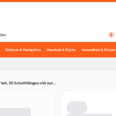
den
Telekom & Navigation
Haushalt & Küche
Gesundheit & Körper
b, 20 Schnittlängen mit nur
Stahl, Genauigkeit 0,5 mm,
triebszeit, integrierter
zum Laden)