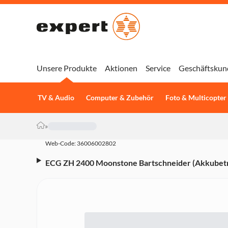
Unsere Produkte
Aktionen
Service
Geschäftskun
TV & Audio
Computer & Zubehör
Foto & Multicopter
»
Web-Code: 36006002802
ECG ZH 2400 Moonstone Bartschneider (Akkubetrie
einem Aufsatz (0,5-10 mm), Messer aus rostfreiem 
Schnittbreite 30 mm, Ni-MH-Akku, bis zu 40 Min. Be
Ständer, Reinigungsbürste, Pflegeöl, AC-Adapter 