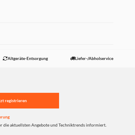
 "Marketing".
Altgeräte-Entsorgung
Liefer-/Abholservice
tzt registrieren
erung
er die aktuellsten Angebote und Techniktrends informiert.