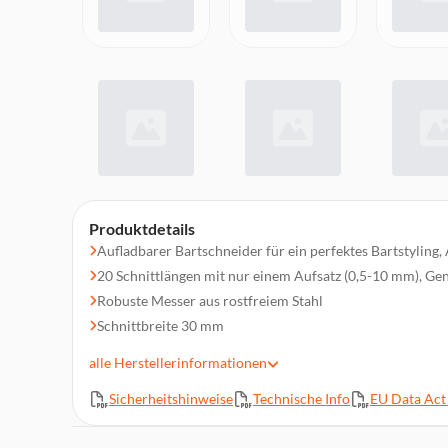
Produktdetails
Aufladbarer Bartschneider für ein perfektes Bartstyling,
20 Schnittlängen mit nur einem Aufsatz (0,5-10 mm), Ge
Robuste Messer aus rostfreiem Stahl
Schnittbreite 30 mm
Regler zum Einstellen der Schnittlänge
alle
Herstellerinformationen
Automatisches Sperren der gewünschten Schnittlänge
Sicherheitshinweise
Technische Info
EU Data Act 
Integrierter Ni-MH-Akku (600 mAh), bis zu 40 Minuten Be
Aufladung ca. 8 Stunden
Integrierter Ständer